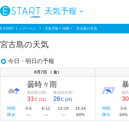
天気予報
E START トップページ
>
天気予報
> 沖縄 > 宮古島の天気
宮古島の天気
今日・明日の予報
8月7日 （ 金）
曇時々雨
最高[前日差]
最低[前日差]
最高
31
26
30
℃ [31]
℃ [26]
時間
0-6
6-12
12-18
18-24
時間
0-6
降水
---
---
---
60%
降水
60%