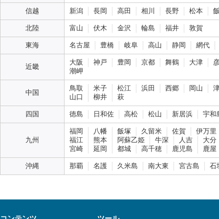
信越
新潟
長岡
高田
相川
長野
松本
北陸
富山
伏木
金沢
輪島
福井
敦賀
東海
名古屋
豊橋
岐阜
高山
静岡
網代
大阪
神戸
豊岡
京都
舞鶴
大津
近畿
潮岬
鳥取
米子
松江
浜田
西郷
岡山
中国
山口
柳井
萩
四国
徳島
日和佐
高松
松山
新居浜
宇和
福岡
八幡
飯塚
久留米
佐賀
伊万里
九州
福江
熊本
阿蘇乙姫
牛深
人吉
大分
宮崎
延岡
都城
高千穂
鹿児島
鹿屋
沖縄
那覇
名護
久米島
南大東
宮古島
石
コンテンツ
ツール