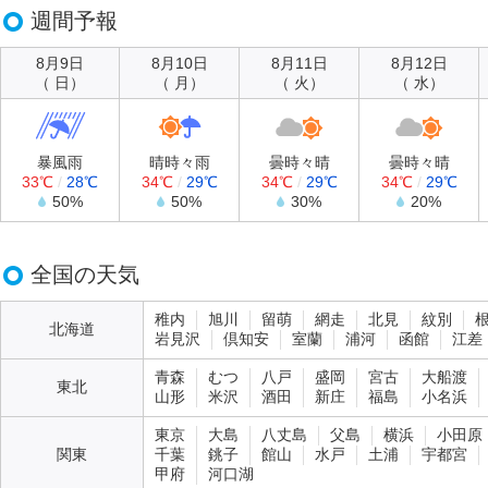
週間予報
8月9日
8月10日
8月11日
8月12日
（ 日）
（ 月）
（ 火）
（ 水）
暴風雨
晴時々雨
曇時々晴
曇時々晴
33℃
/
28℃
34℃
/
29℃
34℃
/
29℃
34℃
/
29℃
50%
50%
30%
20%
全国の天気
稚内
旭川
留萌
網走
北見
紋別
北海道
岩見沢
倶知安
室蘭
浦河
函館
江差
青森
むつ
八戸
盛岡
宮古
大船渡
東北
山形
米沢
酒田
新庄
福島
小名浜
東京
大島
八丈島
父島
横浜
小田原
関東
千葉
銚子
館山
水戸
土浦
宇都宮
甲府
河口湖