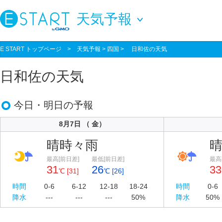
天気予報
E START トップページ
>
天気予報
> 四国 > 日和佐の天気
日和佐の天気
今日・明日の予報
8月7日 （ 金）
晴時々雨
最高[前日差]
最低[前日差]
最高
31
26
33
℃ [31]
℃ [26]
時間
0-6
6-12
12-18
18-24
時間
0-6
降水
---
---
---
50%
降水
50%