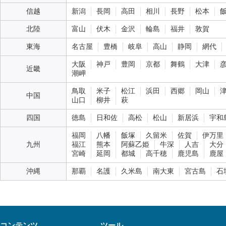
信越
新潟
長岡
高田
相川
長野
松本
北陸
富山
伏木
金沢
輪島
福井
敦賀
東海
名古屋
豊橋
岐阜
高山
静岡
網代
大阪
神戸
豊岡
京都
舞鶴
大津
近畿
潮岬
鳥取
米子
松江
浜田
西郷
岡山
中国
山口
柳井
萩
四国
徳島
日和佐
高松
松山
新居浜
宇和
福岡
八幡
飯塚
久留米
佐賀
伊万里
九州
福江
熊本
阿蘇乙姫
牛深
人吉
大分
宮崎
延岡
都城
高千穂
鹿児島
鹿屋
沖縄
那覇
名護
久米島
南大東
宮古島
石
コンテンツ
ツール