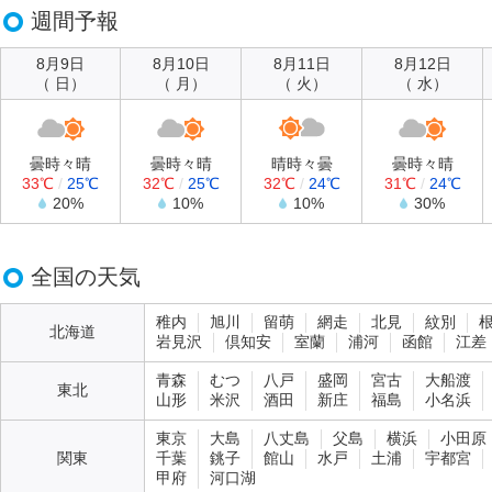
週間予報
8月9日
8月10日
8月11日
8月12日
（ 日）
（ 月）
（ 火）
（ 水）
曇時々晴
曇時々晴
晴時々曇
曇時々晴
33℃
/
25℃
32℃
/
25℃
32℃
/
24℃
31℃
/
24℃
20%
10%
10%
30%
全国の天気
稚内
旭川
留萌
網走
北見
紋別
北海道
岩見沢
倶知安
室蘭
浦河
函館
江差
青森
むつ
八戸
盛岡
宮古
大船渡
東北
山形
米沢
酒田
新庄
福島
小名浜
東京
大島
八丈島
父島
横浜
小田原
関東
千葉
銚子
館山
水戸
土浦
宇都宮
甲府
河口湖