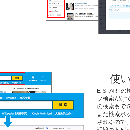
使
E STAR
ブ検索だけでは
の検索もで
また検索ボ
されるので
話題のトピ