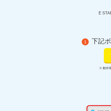
E S
下記
1
※ 動作環境：