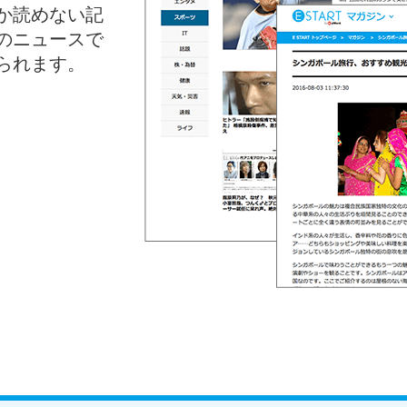
か読めない記
のニュースで
られます。