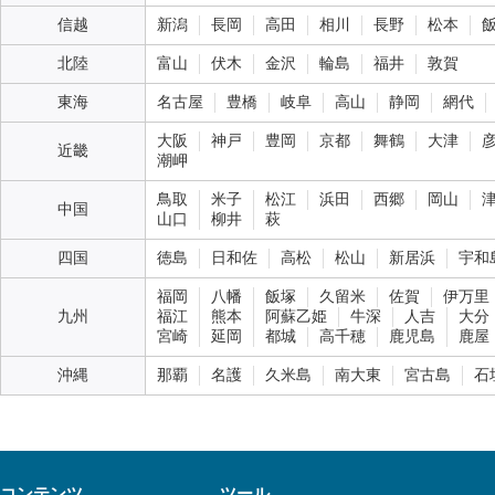
信越
新潟
長岡
高田
相川
長野
松本
北陸
富山
伏木
金沢
輪島
福井
敦賀
東海
名古屋
豊橋
岐阜
高山
静岡
網代
大阪
神戸
豊岡
京都
舞鶴
大津
近畿
潮岬
鳥取
米子
松江
浜田
西郷
岡山
中国
山口
柳井
萩
四国
徳島
日和佐
高松
松山
新居浜
宇和
福岡
八幡
飯塚
久留米
佐賀
伊万里
九州
福江
熊本
阿蘇乙姫
牛深
人吉
大分
宮崎
延岡
都城
高千穂
鹿児島
鹿屋
沖縄
那覇
名護
久米島
南大東
宮古島
石
コンテンツ
ツール