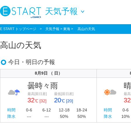
天気予報
E START トップページ
>
天気予報
> 東海 > 高山の天気
高山の天気
今日・明日の予報
8月9日 （ 日）
曇時々雨
最高[前日差]
最低[前日差]
最高
32
20
32
℃ [32]
℃ [20]
時間
0-6
6-12
12-18
18-24
時間
0-6
降水
---
---
50%
50%
降水
10%