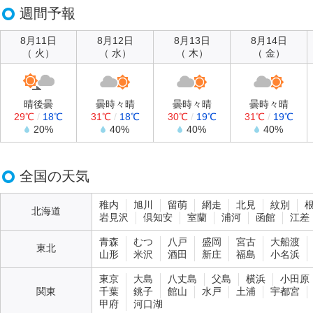
週間予報
8月11日
8月12日
8月13日
8月14日
（ 火）
（ 水）
（ 木）
（ 金）
晴後曇
曇時々晴
曇時々晴
曇時々晴
29℃
/
18℃
31℃
/
18℃
30℃
/
19℃
31℃
/
19℃
20%
40%
40%
40%
全国の天気
稚内
旭川
留萌
網走
北見
紋別
北海道
岩見沢
倶知安
室蘭
浦河
函館
江差
青森
むつ
八戸
盛岡
宮古
大船渡
東北
山形
米沢
酒田
新庄
福島
小名浜
東京
大島
八丈島
父島
横浜
小田原
関東
千葉
銚子
館山
水戸
土浦
宇都宮
甲府
河口湖