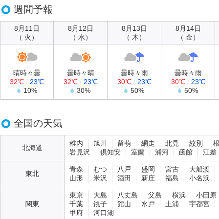
週間予報
8月11日
8月12日
8月13日
8月14日
（ 火）
（ 水）
（ 木）
（ 金）
晴時々曇
曇時々晴
曇時々雨
曇時々雨
32℃
/
23℃
32℃
/
23℃
30℃
/
23℃
30℃
/
23℃
10%
30%
50%
50%
全国の天気
稚内
旭川
留萌
網走
北見
紋別
北海道
岩見沢
倶知安
室蘭
浦河
函館
江差
青森
むつ
八戸
盛岡
宮古
大船渡
東北
山形
米沢
酒田
新庄
福島
小名浜
東京
大島
八丈島
父島
横浜
小田原
関東
千葉
銚子
館山
水戸
土浦
宇都宮
甲府
河口湖