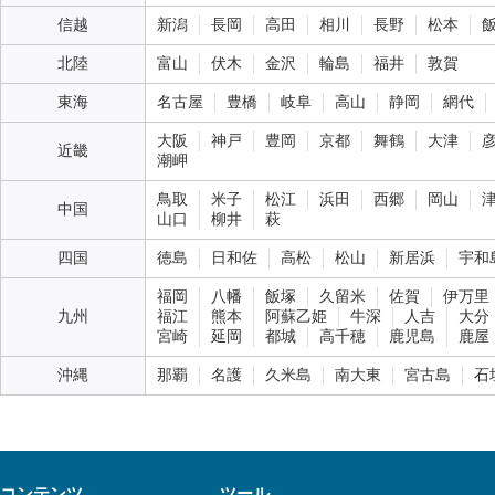
信越
新潟
長岡
高田
相川
長野
松本
北陸
富山
伏木
金沢
輪島
福井
敦賀
東海
名古屋
豊橋
岐阜
高山
静岡
網代
大阪
神戸
豊岡
京都
舞鶴
大津
近畿
潮岬
鳥取
米子
松江
浜田
西郷
岡山
中国
山口
柳井
萩
四国
徳島
日和佐
高松
松山
新居浜
宇和
福岡
八幡
飯塚
久留米
佐賀
伊万里
九州
福江
熊本
阿蘇乙姫
牛深
人吉
大分
宮崎
延岡
都城
高千穂
鹿児島
鹿屋
沖縄
那覇
名護
久米島
南大東
宮古島
石
コンテンツ
ツール