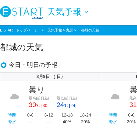
天気予報
E START トップページ
>
天気予報
> 九州 > 都城の天気
都城の天気
今日・明日の予報
8月9日 （ 日）
曇り
最高[前日差]
最低[前日差]
最高
30
24
31
℃ [30]
℃ [24]
時間
0-6
6-12
12-18
18-24
時間
0-6
降水
---
---
40%
20%
降水
20%