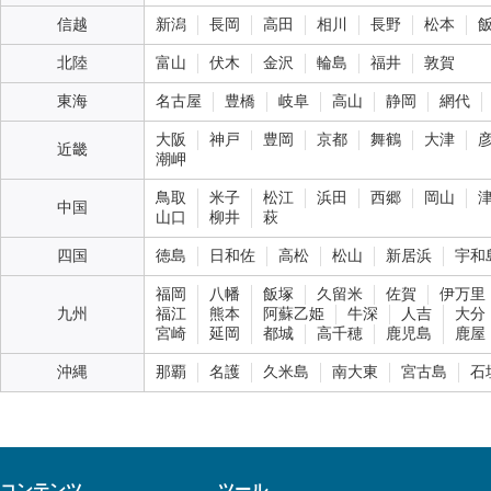
信越
新潟
長岡
高田
相川
長野
松本
北陸
富山
伏木
金沢
輪島
福井
敦賀
東海
名古屋
豊橋
岐阜
高山
静岡
網代
大阪
神戸
豊岡
京都
舞鶴
大津
近畿
潮岬
鳥取
米子
松江
浜田
西郷
岡山
中国
山口
柳井
萩
四国
徳島
日和佐
高松
松山
新居浜
宇和
福岡
八幡
飯塚
久留米
佐賀
伊万里
九州
福江
熊本
阿蘇乙姫
牛深
人吉
大分
宮崎
延岡
都城
高千穂
鹿児島
鹿屋
沖縄
那覇
名護
久米島
南大東
宮古島
石
コンテンツ
ツール