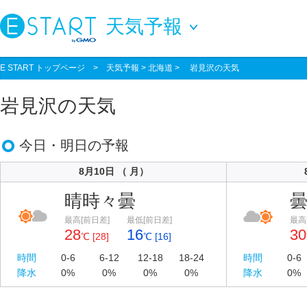
天気予報
E START トップページ
>
天気予報
> 北海道 > 岩見沢の天気
岩見沢の天気
今日・明日の予報
8月10日 （ 月）
晴時々曇
最高[前日差]
最低[前日差]
最高
28
16
30
℃ [28]
℃ [16]
時間
0-6
6-12
12-18
18-24
時間
0-6
降水
0%
0%
0%
0%
降水
0%