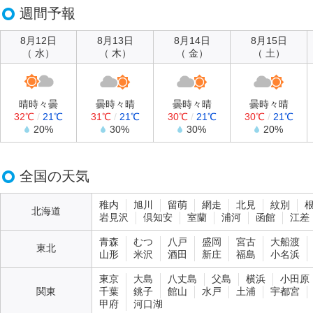
週間予報
8月12日
8月13日
8月14日
8月15日
（ 水）
（ 木）
（ 金）
（ 土）
晴時々曇
曇時々晴
曇時々晴
曇時々晴
32℃
/
21℃
31℃
/
21℃
30℃
/
21℃
30℃
/
21℃
20%
30%
30%
20%
全国の天気
稚内
旭川
留萌
網走
北見
紋別
北海道
岩見沢
倶知安
室蘭
浦河
函館
江差
青森
むつ
八戸
盛岡
宮古
大船渡
東北
山形
米沢
酒田
新庄
福島
小名浜
東京
大島
八丈島
父島
横浜
小田原
関東
千葉
銚子
館山
水戸
土浦
宇都宮
甲府
河口湖