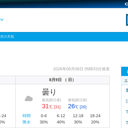
金沢の天気
2026年08月08日 05時33分発表
8月9日 （ 日）
エ
曇り
最高[前日差]
最低[前日差]
31
26
℃ [31]
℃ [26]
-24
時間
0-6
6-12
12-18
18-24
0%
降水
30%
40%
30%
20%