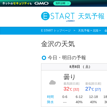
無料診断
天気予報
E START トップページ
>
天気予報
> 北陸 > 
金沢の天気
今日・明日の予報
8月8日 （ 土）
曇り
最高[前日差]
最低[前日差]
32
27
℃ [32]
℃ [27]
時間
0-6
6-12
12-18
18
降水
---
40%
40%
3