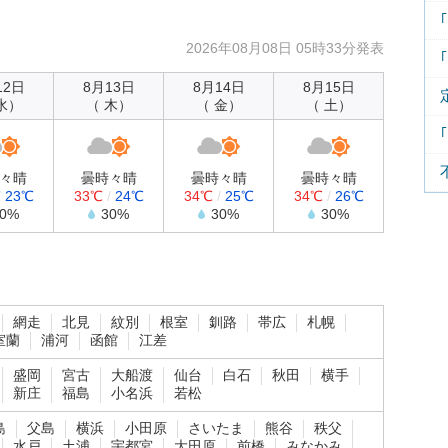
2026年08月08日 05時33分発表
12日
8月13日
8月14日
8月15日
水）
（ 木）
（ 金）
（ 土）
々晴
曇時々晴
曇時々晴
曇時々晴
/
23℃
33℃
/
24℃
34℃
/
25℃
34℃
/
26℃
30%
30%
30%
30%
網走
北見
紋別
根室
釧路
帯広
札幌
室蘭
浦河
函館
江差
盛岡
宮古
大船渡
仙台
白石
秋田
横手
新庄
福島
小名浜
若松
島
父島
横浜
小田原
さいたま
熊谷
秩父
水戸
土浦
宇都宮
大田原
前橋
みなかみ