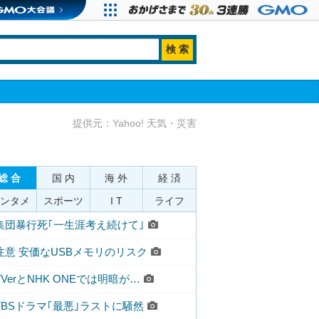
提供元：Yahoo! 天気・災害
総 合
国 内
海 外
経 済
ンタメ
スポーツ
I T
ライフ
集団暴行死｢一生涯考え続けて｣
注意 安価なUSBメモリのリスク
TVerとNHK ONEでは明暗が…
TBSドラマ｢最悪｣ラストに騒然