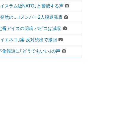
｢イスラム版NATO｣と警戒する声
｢突然の…｣メンバー2人脱退発表
定番アイスの明暗 パピコは減収
｢イエネコ｣案 反対続出で撤回
不倫報道に｢どうでもいい｣の声