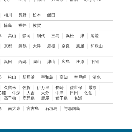
相川
長野
松本
飯田
輪島
福井
敦賀
阜
高山
静岡
網代
三島
浜松
津
尾鷲
京都
舞鶴
大津
彦根
奈良
風屋
和歌山
浜田
西郷
岡山
津山
広島
庄原
下関
松
松山
新居浜
宇和島
高知
室戸岬
清水
久留米
佐賀
伊万里
長崎
佐世保
厳原
乙姫
牛深
人吉
大分
中津
日田
佐伯
高千穂
鹿児島
鹿屋
種子島
名瀬
島
南大東
宮古島
石垣島
与那国島