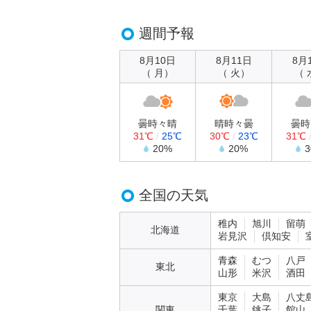
週間予報
8月10日
8月11日
8月
（ 月）
（ 火）
（ 
曇時々晴
晴時々曇
曇時
31℃
/
25℃
30℃
/
23℃
31℃
20%
20%
全国の天気
稚内
旭川
留萌
北海道
岩見沢
倶知安
青森
むつ
八戸
東北
山形
米沢
酒田
東京
大島
八丈
関東
千葉
銚子
館山