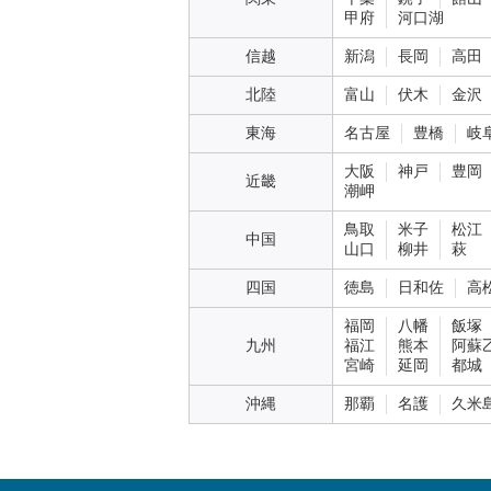
甲府
河口湖
信越
新潟
長岡
高田
北陸
富山
伏木
金沢
東海
名古屋
豊橋
岐
大阪
神戸
豊岡
近畿
潮岬
鳥取
米子
松江
中国
山口
柳井
萩
四国
徳島
日和佐
高
福岡
八幡
飯塚
九州
福江
熊本
阿蘇
宮崎
延岡
都城
沖縄
那覇
名護
久米