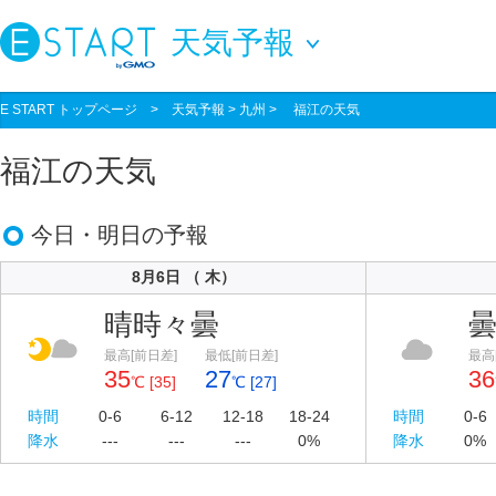
天気予報
E START トップページ
>
天気予報
> 九州 > 福江の天気
福江の天気
今日・明日の予報
8月6日 （ 木）
晴時々曇
最高[前日差]
最低[前日差]
最高
35
27
36
℃ [35]
℃ [27]
時間
0-6
6-12
12-18
18-24
時間
0-6
降水
---
---
---
0%
降水
0%