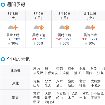
週間予報
8月8日
8月9日
8月10日
8月11日
（ 土）
（ 日）
（ 月）
（ 火）
曇時々晴
曇時々晴
曇時々晴
曇時々晴
35℃
/
28℃
34℃
/
27℃
34℃
/
27℃
33℃
/
27℃
30%
30%
30%
30%
全国の天気
稚内
旭川
留萌
網走
北見
紋別
北海道
岩見沢
倶知安
室蘭
浦河
函館
江差
青森
むつ
八戸
盛岡
宮古
大船渡
東北
山形
米沢
酒田
新庄
福島
小名浜
東京
大島
八丈島
父島
横浜
小田原
関東
千葉
銚子
館山
水戸
土浦
宇都宮
甲府
河口湖