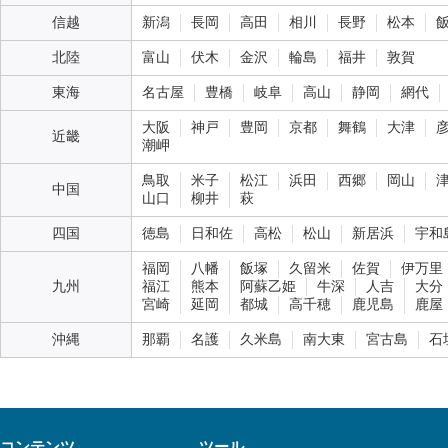
信越
新潟
長岡
高田
相川
長野
松本
北陸
富山
伏木
金沢
輪島
福井
敦賀
東海
名古屋
豊橋
岐阜
高山
静岡
網代
大阪
神戸
豊岡
京都
舞鶴
大津
近畿
潮岬
鳥取
米子
松江
浜田
西郷
岡山
中国
山口
柳井
萩
四国
徳島
日和佐
高松
松山
新居浜
宇和
福岡
八幡
飯塚
久留米
佐賀
伊万里
九州
福江
熊本
阿蘇乙姫
牛深
人吉
大分
宮崎
延岡
都城
高千穂
鹿児島
鹿屋
沖縄
那覇
名護
久米島
南大東
宮古島
石
コンテンツ
ツール