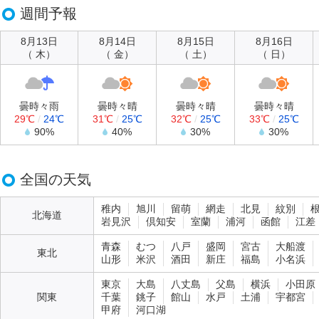
週間予報
8月13日
8月14日
8月15日
8月16日
（ 木）
（ 金）
（ 土）
（ 日）
曇時々雨
曇時々晴
曇時々晴
曇時々晴
29℃
/
24℃
31℃
/
25℃
32℃
/
25℃
33℃
/
25℃
90%
40%
30%
30%
全国の天気
稚内
旭川
留萌
網走
北見
紋別
北海道
岩見沢
倶知安
室蘭
浦河
函館
江差
青森
むつ
八戸
盛岡
宮古
大船渡
東北
山形
米沢
酒田
新庄
福島
小名浜
東京
大島
八丈島
父島
横浜
小田原
関東
千葉
銚子
館山
水戸
土浦
宇都宮
甲府
河口湖