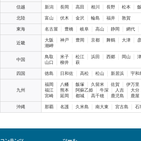
信越
新潟
長岡
高田
相川
長野
松本
北陸
富山
伏木
金沢
輪島
福井
敦賀
東海
名古屋
豊橋
岐阜
高山
静岡
網代
大阪
神戸
豊岡
京都
舞鶴
大津
近畿
潮岬
鳥取
米子
松江
浜田
西郷
岡山
中国
山口
柳井
萩
四国
徳島
日和佐
高松
松山
新居浜
宇和
福岡
八幡
飯塚
久留米
佐賀
伊万里
九州
福江
熊本
阿蘇乙姫
牛深
人吉
大分
宮崎
延岡
都城
高千穂
鹿児島
鹿屋
沖縄
那覇
名護
久米島
南大東
宮古島
石
コンテンツ
ツール