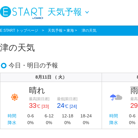
天気予報
E START トップページ
>
天気予報
> 東海 > 津の天気
津の天気
今日・明日の予報
8月11日 （ 火）
晴れ
最高[前日差]
最低[前日差]
最高
33
24
29
℃ [33]
℃ [24]
時間
0-6
6-12
12-18
18-24
時間
0-6
降水
0%
0%
0%
0%
降水
0%