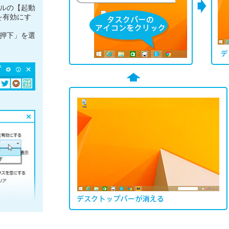
ルの【起動
を有効にす
続押下」を選