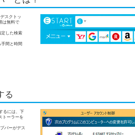
 のデスクトッ
用は無料で
指定した検索
る手間と時間
。
する
ルするには、下
ストーラーを
ップバーがデス