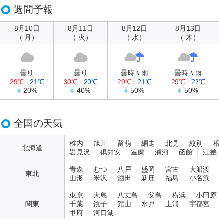
週間予報
8月10日
8月11日
8月12日
8月13日
（ 月）
（ 火）
（ 水）
（ 木）
曇り
曇り
曇時々雨
曇時々雨
29℃
/
21℃
30℃
/
20℃
29℃
/
21℃
29℃
/
22℃
20%
40%
50%
50%
全国の天気
稚内
旭川
留萌
網走
北見
紋別
北海道
岩見沢
倶知安
室蘭
浦河
函館
江差
青森
むつ
八戸
盛岡
宮古
大船渡
東北
山形
米沢
酒田
新庄
福島
小名浜
東京
大島
八丈島
父島
横浜
小田原
関東
千葉
銚子
館山
水戸
土浦
宇都宮
甲府
河口湖