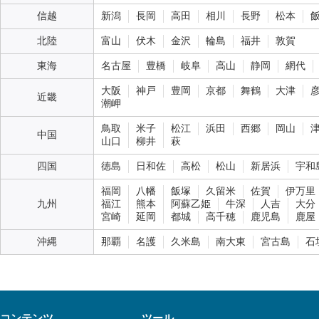
信越
新潟
長岡
高田
相川
長野
松本
北陸
富山
伏木
金沢
輪島
福井
敦賀
東海
名古屋
豊橋
岐阜
高山
静岡
網代
大阪
神戸
豊岡
京都
舞鶴
大津
近畿
潮岬
鳥取
米子
松江
浜田
西郷
岡山
中国
山口
柳井
萩
四国
徳島
日和佐
高松
松山
新居浜
宇和
福岡
八幡
飯塚
久留米
佐賀
伊万里
九州
福江
熊本
阿蘇乙姫
牛深
人吉
大分
宮崎
延岡
都城
高千穂
鹿児島
鹿屋
沖縄
那覇
名護
久米島
南大東
宮古島
石
コンテンツ
ツール