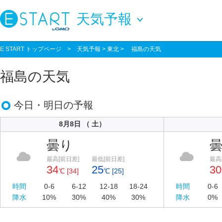
天気予報
E START トップページ
>
天気予報
> 東北 > 福島の天気
福島の天気
今日・明日の予報
8月8日 （ 土）
曇り
最高[前日差]
最低[前日差]
最高
34
25
30
℃ [34]
℃ [25]
時間
0-6
6-12
12-18
18-24
時間
0-6
降水
10%
30%
40%
30%
降水
0%