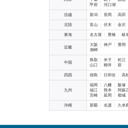
甲府
河口湖
信越
新潟
長岡
高田
北陸
富山
伏木
金沢
東海
名古屋
豊橋
岐
大阪
神戸
豊岡
近畿
潮岬
鳥取
米子
松江
中国
山口
柳井
萩
四国
徳島
日和佐
高
福岡
八幡
飯塚
九州
福江
熊本
阿蘇
宮崎
延岡
都城
沖縄
那覇
名護
久米