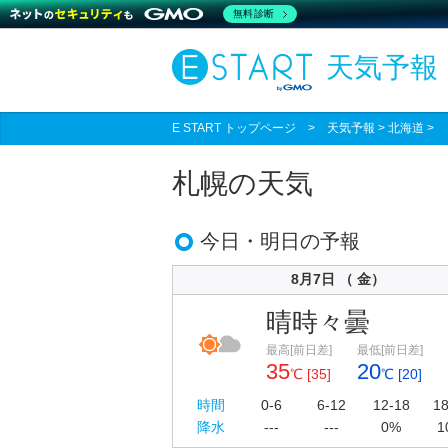
無料診断
天気予報
E START トップページ
>
天気予報
> 北海道 
札幌の天気
今日・明日の予報
8月7日 （ 金）
晴時々曇
最高[前日差]
最低[前日差]
35
20
℃ [35]
℃ [20]
時間
0-6
6-12
12-18
18
降水
---
---
0%
1