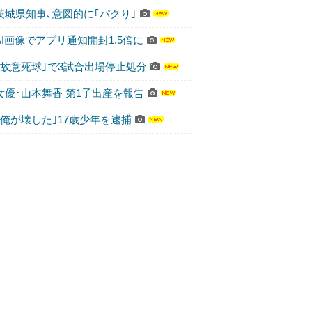
茨城県知事､意図的に｢パクり｣
AI画像でアプリ通知開封1.5倍に
｢故意死球｣で3試合出場停止処分
女優･山本舞香 第1子出産を報告
｢俺が壊した｣17歳少年を逮捕