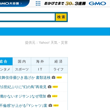
提供元：Yahoo! 天気・災害
総 合
国 内
海 外
経 済
ンタメ
スポーツ
I T
ライフ
歌舞伎俳優ひき逃げか 書類送検
約1世紀ぶりに“幻の鳥”再発見
｢働かないオジサン｣なぜ増加
“不倫感”が上がる｢Yシャツ｣案