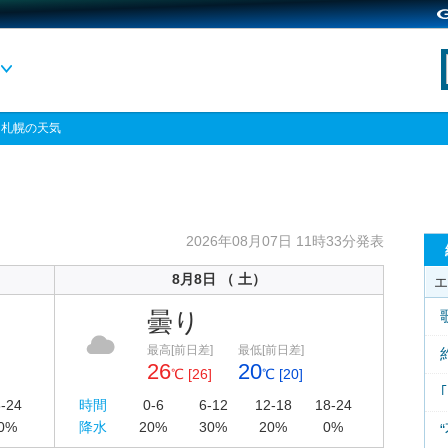
> 札幌の天気
2026年08月07日 11時33分発表
8月8日 （ 土）
エ
曇り
最高[前日差]
最低[前日差]
26
20
℃ [26]
℃ [20]
-24
時間
0-6
6-12
12-18
18-24
0%
降水
20%
30%
20%
0%