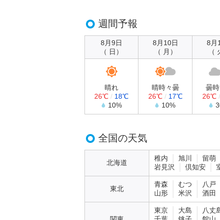
週間予報
8月9日
8月10日
8月
（ 日）
（ 月）
（ 
晴れ
晴時々曇
曇時
26℃
/
18℃
26℃
/
17℃
26℃
10%
10%
全国の天気
稚内
旭川
留萌
北海道
岩見沢
倶知安
青森
むつ
八戸
東北
山形
米沢
酒田
東京
大島
八丈
関東
千葉
銚子
館山