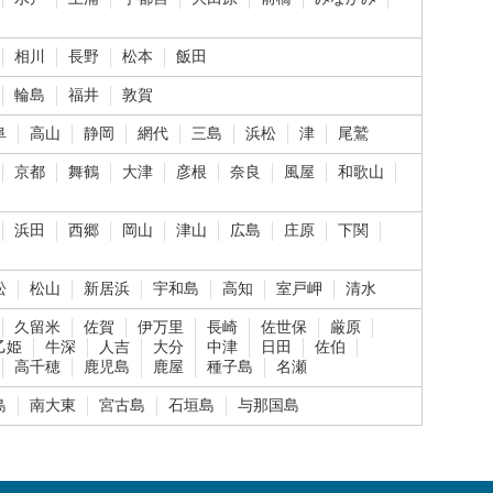
相川
長野
松本
飯田
輪島
福井
敦賀
阜
高山
静岡
網代
三島
浜松
津
尾鷲
京都
舞鶴
大津
彦根
奈良
風屋
和歌山
浜田
西郷
岡山
津山
広島
庄原
下関
松
松山
新居浜
宇和島
高知
室戸岬
清水
久留米
佐賀
伊万里
長崎
佐世保
厳原
乙姫
牛深
人吉
大分
中津
日田
佐伯
高千穂
鹿児島
鹿屋
種子島
名瀬
島
南大東
宮古島
石垣島
与那国島