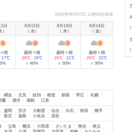
2026年08月07日 11時33分発表
11日
8月12日
8月13日
8月14日
火）
（ 水）
（ 木）
（ 金）
々晴
曇時々晴
曇時々晴
曇時々晴
/
17℃
28℃
/
19℃
29℃
/
21℃
29℃
/
22℃
30%
40%
30%
30%
網走
北見
紋別
根室
釧路
帯広
札幌
室蘭
浦河
函館
江差
盛岡
宮古
大船渡
仙台
白石
秋田
横手
新庄
福島
小名浜
若松
島
父島
横浜
小田原
さいたま
熊谷
秩父
水戸
土浦
宇都宮
大田原
前橋
みなかみ