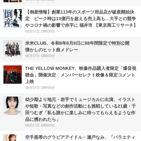
【倒産情報】創業113年のスポーツ用品店が破産開始決
定 ピーク時は13億円を超える売上高も…大手との競争
やコロナ禍の影響で赤字に 福井市 【東京商工リサーチ】
08月07日 18時00分
米米CLUB、令和8年8月8日に88年間限定で特別公開
懐かしのヒット曲メドレー
08月07日 18時00分
THE YELLOW MONKEY、映像作品購入者限定「爆音視
聴会」開催決定 メンバーセレクト映像＆限定コメント
上映
08月07日 18時00分
幼少期より地元・岩手でミュージカルに出演、イラスト
や短歌・写真などの創作活動にも挑戦している21歳・千
田つむぎ「私も誰かに楽しみに待ってもらえるような作
品に携われたら」
08月07日 18時00分
空手黒帯のグラビアアイドル・瀬戸なみ、「バラエティ