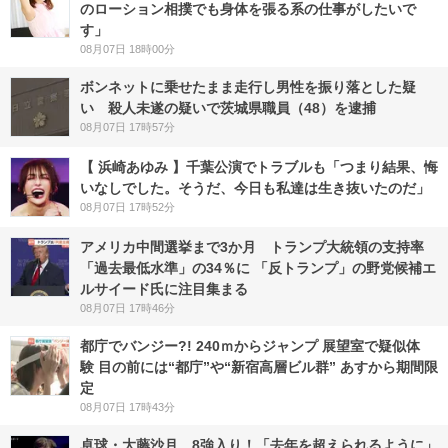
のローション相撲でも身体を張る系の仕事がしたいで
す」
08月07日 18時00分
ボンネットに乗せたまま走行し男性を振り落とした疑
い 殺人未遂の疑いで茨城県職員（48）を逮捕
08月07日 17時57分
【 浜崎あゆみ 】千葉公演でトラブルも「つまり結果、悔
いなしでした。そうだ、今日も私達は生き抜いたのだ」
08月07日 17時52分
アメリカ中間選挙まで3か月 トランプ大統領の支持率
「過去最低水準」の34％に 「反トランプ」の野党候補エ
ルサイード氏に注目集まる
08月07日 17時46分
都庁でバンジー?! 240ｍからジャンプ 展望室で疑似体
験 目の前には“都庁”や“新宿高層ビル群” あすから期間限
定
08月07日 17時43分
卓球・大藤沙月、8強入り！「去年を超えられるように」