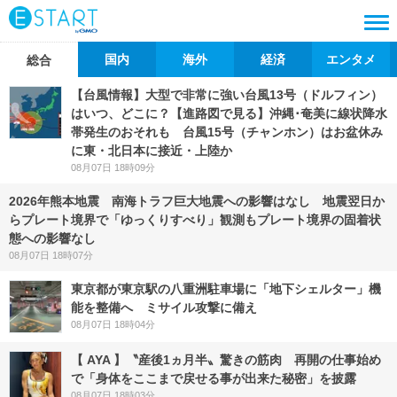
国内
海外
経済
エンタメ
総合
【台風情報】大型で非常に強い台風13号（ドルフィン）
はいつ、どこに？【進路図で見る】沖縄･奄美に線状降水
帯発生のおそれも 台風15号（チャンホン）はお盆休み
に東・北日本に接近・上陸か
08月07日 18時09分
2026年熊本地震 南海トラフ巨大地震への影響はなし 地震翌日か
らプレート境界で「ゆっくりすべり」観測もプレート境界の固着状
態への影響なし
08月07日 18時07分
東京都が東京駅の八重洲駐車場に「地下シェルター」機
能を整備へ ミサイル攻撃に備え
08月07日 18時04分
【 AYA 】〝産後1ヵ月半〟驚きの筋肉 再開の仕事始め
で「身体をここまで戻せる事が出来た秘密」を披露
08月07日 18時03分