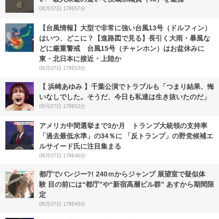
08月07日 17時57分
【台風情報】大型で非常に強い台風13号（ドルフィン）
はいつ、どこに？【進路図で見る】長引く大雨・暴風な
どに厳重警戒 台風15号（チャンホン）はお盆休みに
東・北日本に接近・上陸か
08月07日 17時53分
【 浜崎あゆみ 】千葉公演でトラブルも「つまり結果、悔
いなしでした。そうだ、今日も私達は生き抜いたのだ」
08月07日 17時52分
アメリカ中間選挙まで3か月 トランプ大統領の支持率
「過去最低水準」の34％に 「反トランプ」の野党候補エ
ルサイード氏に注目集まる
08月07日 17時46分
都庁でバンジー?! 240ｍからジャンプ 展望室で疑似体
験 目の前には“都庁”や“新宿高層ビル群” あすから期間限
定
08月07日 17時43分