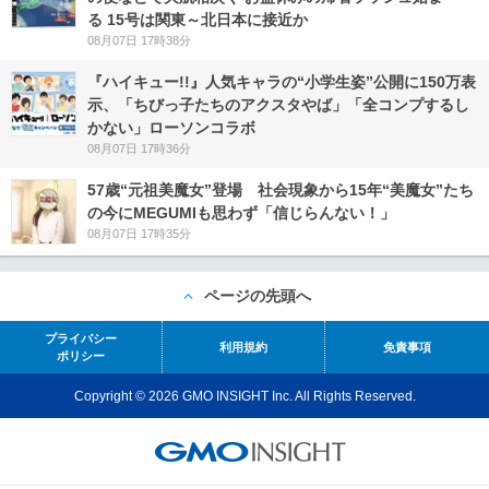
る 15号は関東～北日本に接近か
08月07日 17時38分
『ハイキュー!!』人気キャラの“小学生姿”公開に150万表
示、「ちびっ子たちのアクスタやば」「全コンプするし
かない」ローソンコラボ
08月07日 17時36分
57歳“元祖美魔女”登場 社会現象から15年“美魔女”たち
の今にMEGUMIも思わず「信じらんない！」
08月07日 17時35分
ページの先頭へ
プライバシー
利用規約
免責事項
ポリシー
Copyright © 2026 GMO INSIGHT Inc. All Rights Reserved.