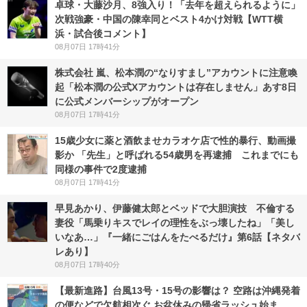
卓球・大藤沙月、8強入り！「去年を超えられるように」
次戦強豪・中国の陳幸同とベスト4かけ対戦【WTT横
浜・試合後コメント】
08月07日 17時41分
株式会社 嵐、松本潤の“なりすまし”アカウントに注意喚
起「松本潤の公式Xアカウントは存在しません」あす8日
に公式メンバーシップがオープン
08月07日 17時41分
15歳少女に薬と酒飲ませカラオケ店で性的暴行、動画撮
影か 「先生」と呼ばれる54歳男を再逮捕 これまでにも
同様の事件で2度逮捕
08月07日 17時41分
早見あかり、伊藤健太郎とベッドで大胆演技 不倫する
妻役「馬乗りキスでレイの理性をぶっ壊したね」「美し
いなあ…」『一緒にごはんをたべるだけ』第6話【ネタバ
レあり】
08月07日 17時40分
【最新進路】台風13号・15号の影響は？ 空路は沖縄発着
の便などで欠航相次ぐ お盆休みの帰省ラッシュ始ま