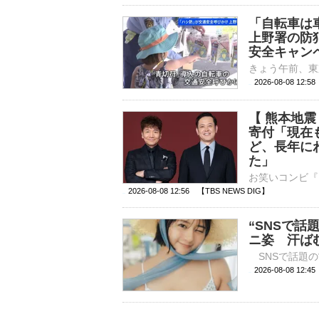
「自転車は
上野署の防
安全キャン
2026-08-08 12:
【 熊本地
寄付「現在
ど、長年に
た」
2026-08-08 12:56 【TBS NEWS DIG】
“SNSで
ニ姿 汗ば
2026-08-08 