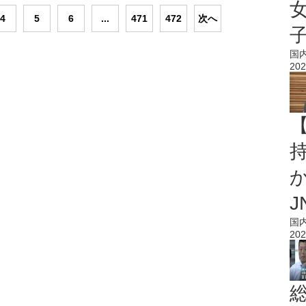
4
5
6
...
471
472
次へ
国
202
持
J
国
202