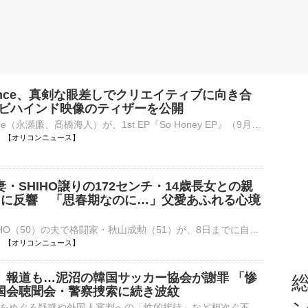
 Prince、真剣な眼差しでクリエイティブに向き合
作ビハインド映像のティザーを公開
King ＆ Prince（永瀬廉、髙橋海人）が、1st EP『So Honey EP』（9月2日発売）初回限定盤Bに収録されるBehind the scenes of 『So Honey EP』のティザー映像をきょう8日、オフィシャルYouTubeで公開した。 【写⋯
13:30 【オリコンニュース】
・SHIHO譲りの172センチ・14歳長女との親
トに反響 「思春期なのに…」父愛あふれる心境
モデルのSHIHO（50）の夫で格闘家・秋山成勲（51）が、8日までに自身のインスタグラムを更新。母譲りのスタイルが話題の長女・サランちゃん（14）とのショッピングデートを公開した。 【写真】14歳で172センチ！⋯
13:30 【オリコンニュース】
」報道も…泥沼の韓国サッカー協会が謝罪 「惨
総
国会聴聞会・警察捜索に続き波紋
代表監督の選任をめぐる疑惑や外国人審判への「性的接待」など相次ぐ不祥事を受け、大韓サッカー協会がきょう、公式ホームページに謝罪文を公表しました。大韓サッカー協会をめぐっては、不透明な代表監督の選任疑惑な…