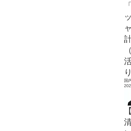
「
国
202