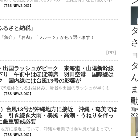
26 【TBS NEWS DIG】
ふるさと納税」
「魚介」「お肉」「フルーツ」が色々選べます！
・出国ラッシュがピーク 東海道・山陽新幹線
下り 午前中はほぼ満席 羽田空港 国際線は
ク 国内線には台風13号の影響が
きょうから最長で9連休となるお盆休み。帰省や出国のラッシュが早くもピークを迎えています。「（Q.今からどこに行くんですか？）山口。川に行く。魚釣りするの」「和歌山県のおじいちゃんの家に行きます。海に行く…
24 【TBS NEWS DIG】
日）台風13号が沖縄地方に接近 沖縄・奄美では
国
る 引き続き大雨・暴風・高潮・うねりを伴っ
202
に厳重警戒必要
台風13号は沖縄地方に接近していて、沖縄や奄美では雨や風が強まっています。引き続き、大雨や暴風、高潮、うねりを伴った高波などに厳重な警戒が必要です。…
23 【TBS NEWS DIG】