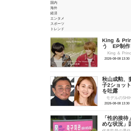
国内
海外
経済
エンタメ
スポーツ
トレンド
King ＆
う EP制
2026-08-08 
秋山成勲、妻
子2ショッ
を吐露
2026-08-08 
「性的接待
めな状況」