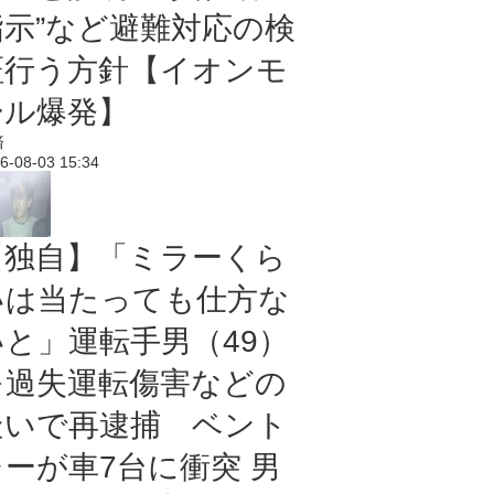
指示”など避難対応の検
証行う方針【イオンモ
ール爆発】
済
6-08-03 15:34
【独自】「ミラーくら
いは当たっても仕方な
いと」運転手男（49）
を過失運転傷害などの
疑いで再逮捕 ベント
レーが車7台に衝突 男