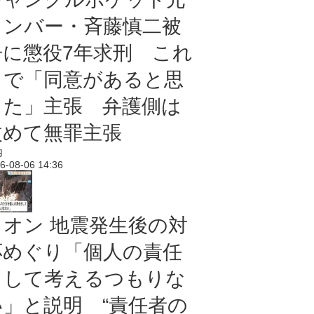
メンバー・斉藤慎二被
告に懲役7年求刑 これ
まで「同意があると思
った」主張 弁護側は
改めて無罪主張
内
6-08-06 14:36
イオン 地震発生後の対
応めぐり「個人の責任
として考えるつもりな
い」と説明 “責任者の