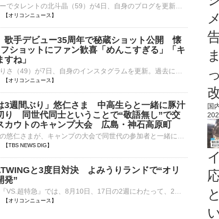
元プロレスラーでタレントの北斗晶（59）が4日、自身のブログを更新。4日に60歳の誕生日を迎えた夫で元プロレスラーの佐々木健介の還暦祝いを家族で行ったことを明かし、記念写真を公開した。 【写真】「めちゃい⋯
13:10 【オリコンニュース】
、歌手デビュー35周年で秘蔵ショット公開 懐
オフショットにファン歓喜「めんこすぎる」「キ
ますね」
俳優の観月ありさ（49）が7日、自身のインスタグラムを更新。過去に出演したCMの“貴重”なオフショットを公開した。 【写真】「めんこすぎる」観月ありさが公開した懐かしいCMのオフショット 投稿では「観月あ⋯
13:05 【オリコンニュース】
は3週間ぶり」悠仁さま 中高生らと一緒に豚汁
国
切り 同世代同士ということで“敬語無し”で交
202
スカウトのキャンプ大会 広島・神石高原町
広島県を訪問中の悠仁さまが、キャンプの大会で同世代の参加者と一緒に朝食を作り交流されました。秋篠宮家の長男・悠仁さまは、ボーイスカウトの中高生らがキャンプを行う『日本スカウトジャンボリー』にきのうから出…
03 【TBS NEWS DIG】
TWINGと3度目対決 よみうりランドで“オリ
開発”
日本テレビ系『VS.超特急』では、8月10日、17日の2週にわたって、2週連続で夏休みスペシャルを放送する。6人組ダンス＆ボーカルグループのWATWINGがゲスト出演する。 【番組カット】大はしゃぎ！な超特急たち ⋯
13:00 【オリコンニュース】