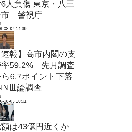
女6人負傷 東京・八王
子市 警視庁
内
6-08-04 14:39
【速報】高市内閣の支
率59.2% 先月調査
から6.7ポイント下落
NN世論調査
内
6-08-03 10:01
総額は43億円近くか