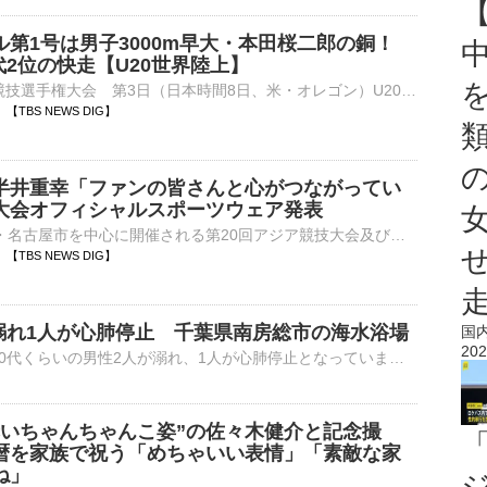
第1号は男子3000m早大・本田桜二郎の銅！
代2位の快走【U20世界陸上】
■U20世界陸上競技選手権大会 第3日（日本時間8日、米・オレゴン）U20カテゴリーの世界No.1決定戦『U20世界陸上』。男子3000m決勝で本田桜二郎（19、早稲田大）が7分48秒49で銅メダルを獲…
20 【TBS NEWS DIG】
半井重幸「ファンの皆さんと心がつながってい
大会オフィシャルスポーツウェア発表
9月から愛知県・名古屋市を中心に開催される第20回アジア競技大会及び、第5回アジアパラ競技大会の開幕を前に、「TEAM JAPAN」の オフィシャルスポーツウェア発表会が8日、都内で開催された。ブレイキ…
18 【TBS NEWS DIG】
溺れ1人が心肺停止 千葉県南房総市の海水浴場
国
202
きょう午前、千葉県南房総市の海水浴場で60代くらいの男性2人が溺れ、1人が心肺停止となっています。きょう午前10時ごろ、南房総市・白浜町の根本海水浴場で「溺れた男性2人を救助した」とライフセーバーから1…
赤いちゃんちゃんこ姿”の佐々木健介と記念撮
暦を家族で祝う「めちゃいい表情」「素敵な家
ね」