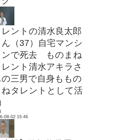
ング
タレントの清水良太郎
さん（37）自宅マンシ
ョンで死去 ものまね
タレント清水アキラさ
んの三男で自身ももの
まねタレントとして活
動
内
6-08-02 15:46