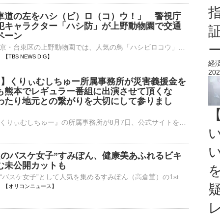
車道の左をハシ（ビ）ロ（コ）ウ！」 警視庁
犯キャラクター「ハシ防」が上野動物園で交通
ペーン
きょう午前、東京・台東区の上野動物園では、人気の鳥「ハシビロコウ」をモチーフにした上野警察署の防犯キャラクター「ハシ防」が、「青切符」が導入された自転車の交通安全を呼びかけました。イベントでは、警察官や…
58 【TBS NEWS DIG】
経
202
震 】くりぃむしちゅー所属事務所が災害義援金を
も熊本でレギュラー番組に出演させて頂くな
わたり地元との繋がりを大切にして参りまし
お笑いコンビ『くりぃむしちゅー』の所属事務所が8月7日、公式サイトを更新。熊本地震の被災地へ災害義援金を寄付したことを報告しました。 お笑いコンビ・くりぃむしちゅー（上田晋也さん 有田哲平さ…
話題のバスケ女子”すみぽん、健康美あふれるビキ
む未公開カットも
SNSで話題の“バスケ女子”として人気を集めるすみぽん（高倉菫）の1st写真集『offcourt（オフコート）』のタイトルと表紙カバーが公開された。あわせて、写真集には収録されないアザーカットも解禁された。 【表紙⋯
12:45 【オリコンニュース】