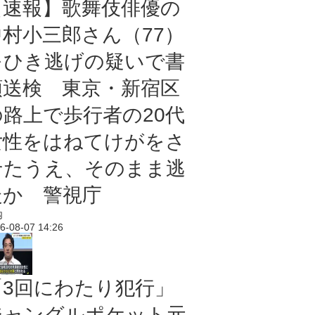
【速報】歌舞伎俳優の
中村小三郎さん（77）
をひき逃げの疑いで書
類送検 東京・新宿区
の路上で歩行者の20代
女性をはねてけがをさ
せたうえ、そのまま逃
走か 警視庁
内
6-08-07 14:26
「3回にわたり犯行」
ジャングルポケット元