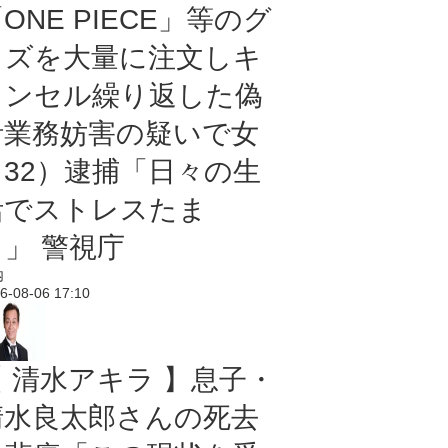
ONE PIECE」等のグ
ッズを大量に注文しキ
ャンセル繰り返した偽
計業務妨害の疑いで女
（32）逮捕「日々の生
活でストレスたま
り」 警視庁
内
6-08-06 17:10
【 清水アキラ 】息子・
清水良太郎さんの死去