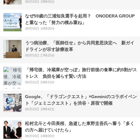
08月03日 18時00分
なぜ59歳の三浦知良選手を起用？ ONODERA GROUP
と重なった「努力の積み重ね」
08月05日 16時00分
うつ病治療、「医師任せ」から共同意思決定へ 新ガイ
ドラインが示す診療改革
08月03日 17時25分
「帰宅後、冷蔵庫が空っぽ」旅行前後の食事に約5割がス
トレス 負担を減らす賢い方法
08月01日 20時33分
Google、「ドラゴンクエスト」×Geminiのコラボイベン
ト「ジェミニクエスト」を渋谷・原宿で開催
08月03日 18時42分
松村北斗と今田美桜、急逝した東野圭吾氏へ誓う「多く
の方へ届けていけたら」
08月04日 14時00分