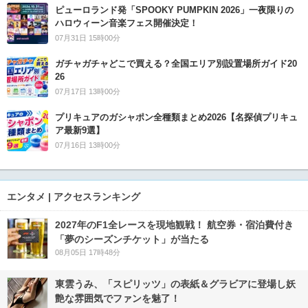
ピューロランド発「SPOOKY PUMPKIN 2026」一夜限りの
ハロウィーン音楽フェス開催決定！
07月31日 15時00分
ガチャガチャどこで買える？全国エリア別設置場所ガイド20
26
07月17日 13時00分
プリキュアのガシャポン全種類まとめ2026【名探偵プリキュ
ア最新9選】
07月16日 13時00分
エンタメ | アクセスランキング
2027年のF1全レースを現地観戦！ 航空券・宿泊費付き
「夢のシーズンチケット」が当たる
08月05日 17時48分
東雲うみ、「スピリッツ」の表紙＆グラビアに登場し妖
艶な雰囲気でファンを魅了！