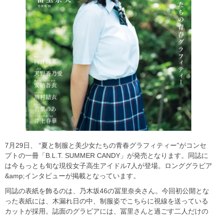
7月29日、 “夏と制服と美少女たちの青春グラフィティー”がコンセ
プトの一冊「B.L.T. SUMMER CANDY」が発売となります。同誌に
は今もっとも旬な現役女子高生アイドル7人が登場。ロンググラビア
&amp;インタビューが掲載となっています。
同誌の表紙を飾るのは、乃木坂46の冨里奈央さん。今回初公開とな
った表紙には、木漏れ日の中、制服姿でこちらに視線を送っている
カットが採用。誌面のグラビアには、冨里さんと過ごす二人だけの