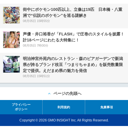
街中にポケモン100匹以上、立像は19匹 日本橋・八重
洲で“伝説のポケモン”を巡る謎解き
08月05日 15時55分
声優・井口裕香が「FLASH」で圧巻のスタイルを披露！
計18ページにわたる大特集に！
08月05日 7時00分
明治神宮外苑内のレストラン・森のビアガーデンで新潟
県が誇るブランド枝豆「つまりちゃまめ」を販売数量限
定で提供。えだまめ県の魅力を発信
08月05日 15時51分
ページの先頭へ
プライバシー
利用規約
免責事項
ポリシー
Copyright © 2026 GMO INSIGHT Inc. All Rights Reserved.