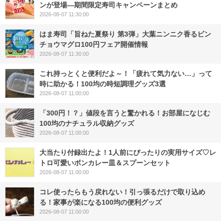
ンが登場―期間限定寿司キャンペーンまとめ
2026-08-07 11:30:00
はま寿司「旨ねた夏祭り 第3弾」大葉ニンニク香るビン
チョウマグロ100円フェア開催情報
2026-08-07 11:30:00
これ持っとくと便利だよ～！「疲れて気力ない…」って
時に助かる！100均の時短調理グッズ3選
2026-08-07 11:00:00
「300円！？」値段を言うと驚かれる！お部屋になじむ
100均のナチュラル収納グッズ
2026-08-07 11:00:00
大当たり付録出たよ！1人前にぴったりの実用サイズ♡レ
トロ可愛いボンカレー皿＆スプーンセット
2026-08-07 11:00:00
コレ使ったらもう戻れない！引っ張るだけで取り込め
る！家事が楽になる100均の便利グッズ
2026-08-07 11:00:00