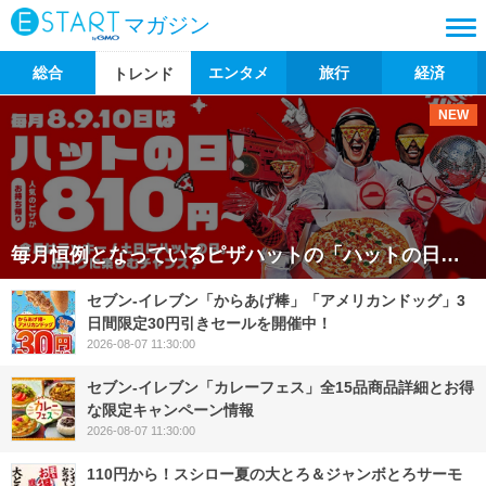
マガジン
総合
エンタメ
旅行
経済
トレンド
NEW
毎月恒例となっているピザハットの「ハットの日」キャンペーンが、2026年8月も実施されます。 今回は、お持ち帰り限定でMサイズピザが810円からと驚きのおトク価格に加え、夏の新作「えびとチーズの石焼風
セブン‐イレブン「からあげ棒」「アメリカンドッグ」3
日間限定30円引きセールを開催中！
2026-08-07 11:30:00
セブン‐イレブン「カレーフェス」全15品商品詳細とお得
な限定キャンペーン情報
2026-08-07 11:30:00
110円から！スシロー夏の大とろ＆ジャンボとろサーモ