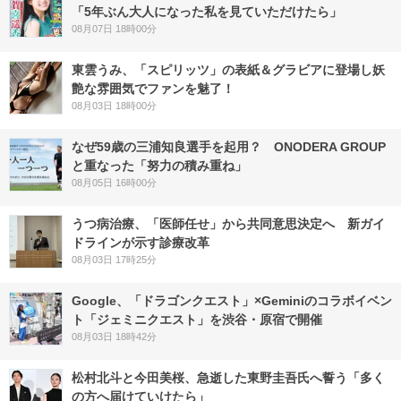
「5年ぶん大人になった私を見ていただけたら」
08月07日 18時00分
東雲うみ、「スピリッツ」の表紙＆グラビアに登場し妖
艶な雰囲気でファンを魅了！
08月03日 18時00分
なぜ59歳の三浦知良選手を起用？ ONODERA GROUP
と重なった「努力の積み重ね」
08月05日 16時00分
うつ病治療、「医師任せ」から共同意思決定へ 新ガイ
ドラインが示す診療改革
08月03日 17時25分
Google、「ドラゴンクエスト」×Geminiのコラボイベン
ト「ジェミニクエスト」を渋谷・原宿で開催
08月03日 18時42分
松村北斗と今田美桜、急逝した東野圭吾氏へ誓う「多く
の方へ届けていけたら」