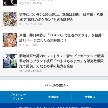
08月04日 14時00分
街中にポケモン100匹以上、立像は19匹 日本橋・八重
洲で“伝説のポケモン”を巡る謎解き
08月05日 15時55分
声優・井口裕香が「FLASH」で圧巻のスタイルを披露！
計18ページにわたる大特集に！
08月05日 7時00分
明治神宮外苑内のレストラン・森のビアガーデンで新潟
県が誇るブランド枝豆「つまりちゃまめ」を販売数量限
定で提供。えだまめ県の魅力を発信
08月05日 15時51分
ページの先頭へ
プライバシー
利用規約
免責事項
ポリシー
Copyright © 2026 GMO INSIGHT Inc. All Rights Reserved.