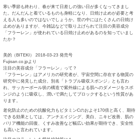
寒い季節も終わり、春が来て日差しの強い日が多くなってきまし
た。だんだんと着ているものも身軽になり、日焼け止めが必要と考
える人も多いのではないでしょうか。世の中にはたくさんの日焼け
止めがありますが、今雑誌などで取り上げられて注目の美容成分
「フラーレン」が使われている日焼け止めがあるのを知っていまし
たか？
美的（BITEKI） 2018-03-23 発売号
Fujisan.co.jpより
注目の美容成分「フラーレン」って？
「フラーレン」はアメリカの研究者が、宇宙空間に存在する物質の
研究中に発見した成分。別名「トラブル吸収スポンジ」とも言わ
れ、サッカーボール状の構造で紫外線による肌へのダメージをスポ
ンジのように吸収し、潤いで満たしてブロックするという性質があ
ります。
老化防止のための抗酸化力もビタミンCのおよそ170倍と高く、期待
できる効果としては、アンチエイジング、美白、ニキビ改善、肌の
バリア機能の回復、くすみ改善など幅広い効果が期待でき、安全性
も高いと言われています。