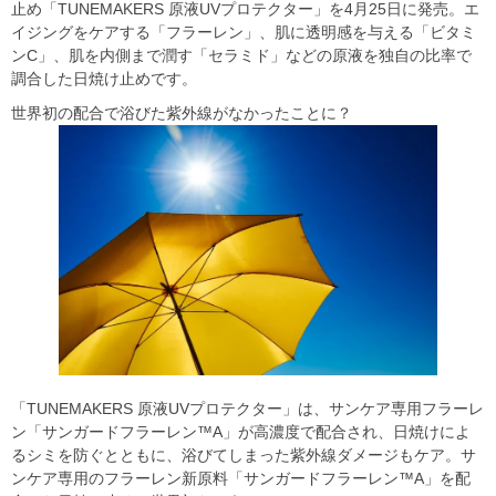
止め「TUNEMAKERS 原液UVプロテクター」を4月25日に発売。エ
イジングをケアする「フラーレン」、肌に透明感を与える「ビタミ
ンC」、肌を内側まで潤す「セラミド」などの原液を独自の比率で
調合した日焼け止めです。
世界初の配合で浴びた紫外線がなかったことに？
「TUNEMAKERS 原液UVプロテクター」は、サンケア専用フラーレ
ン「サンガードフラーレン™A」が高濃度で配合され、日焼けによ
るシミを防ぐとともに、浴びてしまった紫外線ダメージもケア。サ
ンケア専用のフラーレン新原料「サンガードフラーレン™A」を配