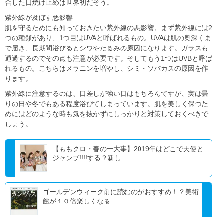
合した日焼け止めは世界初だそう。
紫外線が及ぼす悪影響
肌を守るためにも知っておきたい紫外線の悪影響。まず紫外線には2
つの種類があり、1つ目はUVAと呼ばれるもの。UVAは肌の奥深くま
で届き、長期間浴びるとシワやたるみの原因になります。ガラスも
通過するのでその点も注意が必要です。そしてもう1つはUVBと呼ば
れるもの。こちらはメラニンを増やし、シミ・ソバカスの原因を作
ります。
紫外線に注意するのは、日差しが強い日はもちろんですが、実は曇
りの日や冬でもある程度浴びてしまっています。肌を美しく保つた
めにはどのような時も気を抜かずにしっかりと対策しておくべきで
しょう。
【ももクロ・春の一大事】2019年はどこで天使と
ジャンプ!!!!する？新し...
ゴールデンウィーク前に読むのがおすすめ！？美術
館が１０倍楽しくなる...