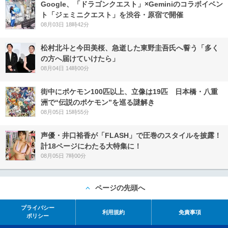
Google、「ドラゴンクエスト」×Geminiのコラボイベン
ト「ジェミニクエスト」を渋谷・原宿で開催
08月03日 18時42分
松村北斗と今田美桜、急逝した東野圭吾氏へ誓う「多く
の方へ届けていけたら」
08月04日 14時00分
街中にポケモン100匹以上、立像は19匹 日本橋・八重
洲で“伝説のポケモン”を巡る謎解き
08月05日 15時55分
声優・井口裕香が「FLASH」で圧巻のスタイルを披露！
計18ページにわたる大特集に！
08月05日 7時00分
ページの先頭へ
プライバシー
利用規約
免責事項
ポリシー