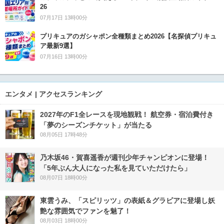
26
07月17日 13時00分
プリキュアのガシャポン全種類まとめ2026【名探偵プリキュ
ア最新9選】
07月16日 13時00分
エンタメ | アクセスランキング
2027年のF1全レースを現地観戦！ 航空券・宿泊費付き
「夢のシーズンチケット」が当たる
08月05日 17時48分
乃木坂46・賀喜遥香が週刊少年チャンピオンに登場！
「5年ぶん大人になった私を見ていただけたら」
08月07日 18時00分
東雲うみ、「スピリッツ」の表紙＆グラビアに登場し妖
艶な雰囲気でファンを魅了！
08月03日 18時00分