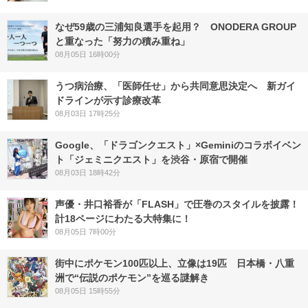
なぜ59歳の三浦知良選手を起用？ ONODERA GROUP
と重なった「努力の積み重ね」
08月05日 16時00分
うつ病治療、「医師任せ」から共同意思決定へ 新ガイ
ドラインが示す診療改革
08月03日 17時25分
Google、「ドラゴンクエスト」×Geminiのコラボイベン
ト「ジェミニクエスト」を渋谷・原宿で開催
08月03日 18時42分
声優・井口裕香が「FLASH」で圧巻のスタイルを披露！
計18ページにわたる大特集に！
08月05日 7時00分
街中にポケモン100匹以上、立像は19匹 日本橋・八重
洲で“伝説のポケモン”を巡る謎解き
08月05日 15時55分