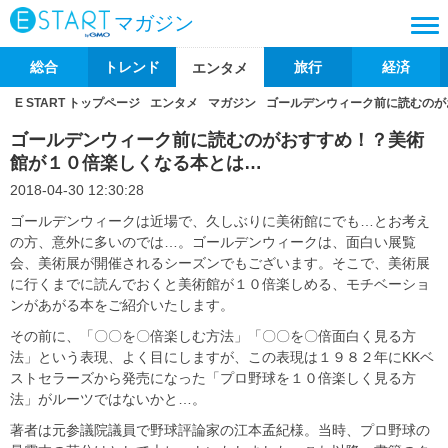
マガジン
総合
トレンド
旅行
経済
エンタメ
E START トップページ
エンタメ
マガジン
ゴールデンウィーク前に読むのが
ゴールデンウィーク前に読むのがおすすめ！？美術
館が１０倍楽しくなる本とは…
2018-04-30 12:30:28
ゴールデンウィークは近場で、久しぶりに美術館にでも…とお考え
の方、意外に多いのでは…。ゴールデンウィークは、面白い展覧
会、美術展が開催されるシーズンでもございます。そこで、美術展
に行くまでに読んでおくと美術館が１０倍楽しめる、モチベーショ
ンがあがる本をご紹介いたします。
その前に、「〇〇を〇倍楽しむ方法」「〇〇を〇倍面白く見る方
法」という表現、よく目にしますが、この表現は１９８２年にKKベ
ストセラーズから発売になった「プロ野球を１０倍楽しく見る方
法」がルーツではないかと…。
著者は元参議院議員で野球評論家の江本孟紀様。当時、プロ野球の