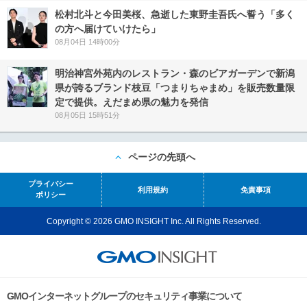
松村北斗と今田美桜、急逝した東野圭吾氏へ誓う「多く
の方へ届けていけたら」
08月04日 14時00分
明治神宮外苑内のレストラン・森のビアガーデンで新潟
県が誇るブランド枝豆「つまりちゃまめ」を販売数量限
定で提供。えだまめ県の魅力を発信
08月05日 15時51分
ページの先頭へ
プライバシー
利用規約
免責事項
ポリシー
Copyright © 2026 GMO INSIGHT Inc. All Rights Reserved.
GMOインターネットグループのセキュリティ事業について