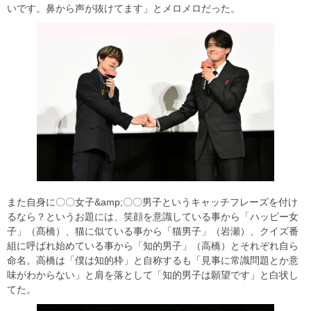
いです。鼻から声が抜けてます」とメロメロだった。
また自身に〇〇女子&amp;〇〇男子というキャッチフレーズを付け
るなら？というお題には、笑顔を意識している事から「ハッピー女
子」（髙橋）、猫に似ている事から「猫男子」（岩瀬）、クイズ番
組に呼ばれ始めている事から「知的男子」（高橋）とそれぞれ自ら
命名。高橋は「僕は知的枠」と自称するも「見事に常識問題とか意
味がわからない」と肩を落として「知的男子は願望です」と白状し
てた。