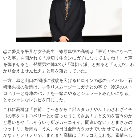
恋に夢見る平凡な女子高生・篠原皐役の髙橋は「最近ガチになって
いる事」を聞かれて「厚切り牛タンにガチになってますね！」と声
を弾ませるも、登壇男性陣3名が「薄切り派」と知ると「ええ!?…わ
かり合えませんねえ」と肩を落としていた。
一方、皐と山口の関係に波紋を広げるヒロインの恋のライバル・石
崎琳央役の岩瀬は、手作りスムージーにガチとの事で「冷凍のスト
ロベリーと冷凍のバナナを一緒にやるとジェラートみたいになる」
とオシャレなレシピを口にした。
これに高橋は「お前、さっきから全部カタカナやん！わざわざイチ
ゴの事をストロベリーとか言ったりしてさあ！」と文句を言うのか
と思いきや「…そういう所がカッコイイ。間違いない」とまさかの
ウットリ。岩瀬も「うん、今日は全部カタカナでいかせてもらおう
かな」とノリノリで、またまた高橋は「カッコええわあ。素晴らし