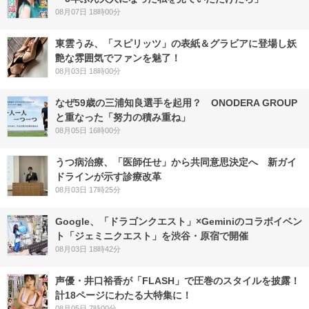
08月07日 18時00分
東雲うみ、「スピリッツ」の表紙＆グラビアに登場し妖
艶な雰囲気でファンを魅了！
08月03日 18時00分
なぜ59歳の三浦知良選手を起用？ ONODERA GROUP
と重なった「努力の積み重ね」
08月05日 16時00分
うつ病治療、「医師任せ」から共同意思決定へ 新ガイ
ドラインが示す診療改革
08月03日 17時25分
Google、「ドラゴンクエスト」×Geminiのコラボイベン
ト「ジェミニクエスト」を渋谷・原宿で開催
08月03日 18時42分
声優・井口裕香が「FLASH」で圧巻のスタイルを披露！
計18ページにわたる大特集に！
08月05日 7時00分