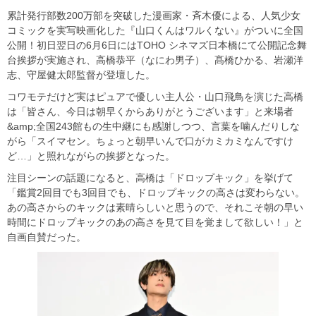
累計発行部数200万部を突破した漫画家・斉木優による、人気少女
コミックを実写映画化した『山口くんはワルくない』がついに全国
公開！初日翌日の6月6日にはTOHO シネマズ日本橋にて公開記念舞
台挨拶が実施され、高橋恭平（なにわ男子）、髙橋ひかる、岩瀬洋
志、守屋健太郎監督が登壇した。
コワモテだけど実はピュアで優しい主人公・山口飛鳥を演じた高橋
は「皆さん、今日は朝早くからありがとうございます」と来場者
&amp;全国243館もの生中継にも感謝しつつ、言葉を噛んだりしな
がら「スイマセン。ちょっと朝早いんで口がカミカミなんですけ
ど…」と照れながらの挨拶となった。
注目シーンの話題になると、高橋は「ドロップキック」を挙げて
「鑑賞2回目でも3回目でも、ドロップキックの高さは変わらない。
あの高さからのキックは素晴らしいと思うので、それこそ朝の早い
時間にドロップキックのあの高さを見て目を覚まして欲しい！」と
自画自賛だった。