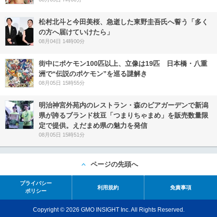
松村北斗と今田美桜、急逝した東野圭吾氏へ誓う「多く
の方へ届けていけたら」
08月04日 14時00分
街中にポケモン100匹以上、立像は19匹 日本橋・八重
洲で“伝説のポケモン”を巡る謎解き
08月05日 15時55分
明治神宮外苑内のレストラン・森のビアガーデンで新潟
県が誇るブランド枝豆「つまりちゃまめ」を販売数量限
定で提供。えだまめ県の魅力を発信
08月05日 15時51分
ページの先頭へ
プライバシー
利用規約
免責事項
ポリシー
Copyright © 2026 GMO INSIGHT Inc. All Rights Reserved.