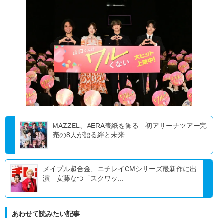
MAZZEL、AERA表紙を飾る 初アリーナツアー完
売の8人が語る絆と未来
メイプル超合金、ニチレイCMシリーズ最新作に出
演 安藤なつ「スクワッ...
あわせて読みたい記事