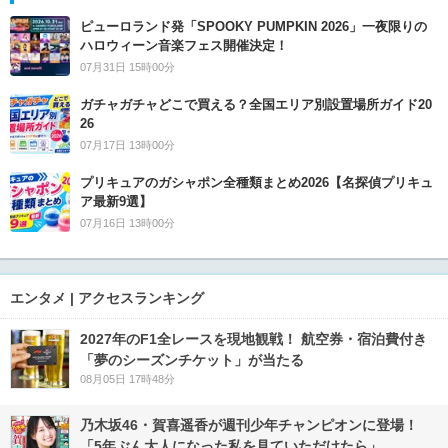
ピューロランド発「SPOOKY PUMPKIN 2026」一夜限りの
ハロウィーン音楽フェス開催決定！
07月31日 15時00分
ガチャガチャどこで買える？全国エリア別設置場所ガイド20
26
07月17日 13時00分
プリキュアのガシャポン全種類まとめ2026【名探偵プリキュ
ア最新9選】
07月16日 13時00分
エンタメ | アクセスランキング
2027年のF1全レースを現地観戦！ 航空券・宿泊費付き
「夢のシーズンチケット」が当たる
08月05日 17時48分
乃木坂46・賀喜遥香が週刊少年チャンピオンに登場！
「5年ぶん大人になった私を見ていただけたら」