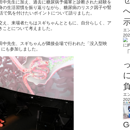
田中先生に加え、過去に糖尿病予備軍と診断された経験を
身の生活習慣を振り返りながら、糖尿病のリスク因子や腎
生活で気を付けたいポイントについて語りました。
交え、来場者たちはスギちゃんとともに、自分らしく、ア
きことについて考えました。
エ
202
田中先生、スギちゃんが隣接会場で行われた「没入型映
」にも参加しました。
エ
202
G