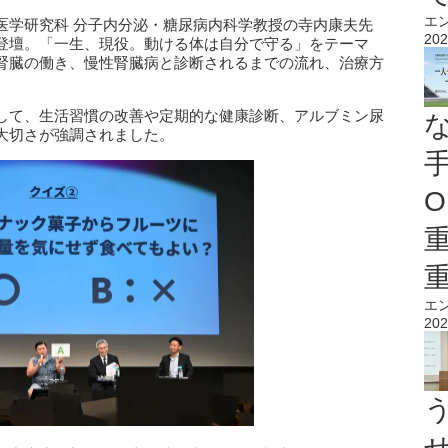
エ
医学研究科 分子内分泌・糖尿病内科学教授の寺内康夫先
202
登壇。「一生、現役。動ける体は自分で守る」をテーマ
腎臓の働き、慢性腎臓病と診断されるまでの流れ、治療方
して、生活習慣の改善や定期的な健康診断、アルブミン尿
大切さが強調されました。
O
エ
202