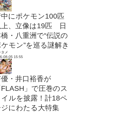
街中にポケモン100匹
以上、立像は19匹 日
本橋・八重洲で“伝説の
ポケモン”を巡る謎解き
ンタメ
6-08-05 15:55
声優・井口裕香が
「FLASH」で圧巻のス
タイルを披露！計18ペ
ージにわたる大特集