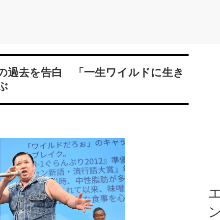
の過去を告白 「一生ワイルドに生き
ぶ
エ