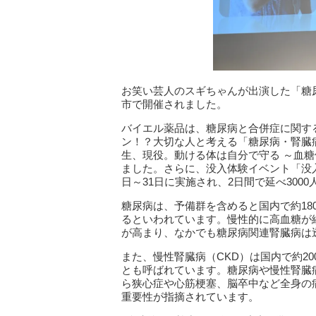
お笑い芸人のスギちゃんが出演した「糖
市で開催されました。
バイエル薬品は、糖尿病と合併症に関する
ン！？大切な人と考える「糖尿病・腎臓
生、現役。動ける体は自分で守る ～血糖
ました。さらに、没入体験イベント「没入
日～31日に実施され、2日間で延べ300
糖尿病は、予備群を含めると国内で約18
るといわれています。慢性的に高血糖が
が高まり、なかでも糖尿病関連腎臓病は
また、慢性腎臓病（CKD）は国内で約2
とも呼ばれています。糖尿病や慢性腎臓
ら狭心症や心筋梗塞、脳卒中など全身の
重要性が指摘されています。