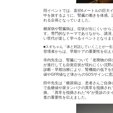
同イベントでは、直径6メートルの巨大
中を旅するように、腎臓の働きを体感。
れる企画となっていました。
糖尿病や腎臓病は、症状が出にくいから
す。専門的なテーマでありながら、講演
い世代が楽しく学べるイベントとなりま
■スギちゃん「体と対話していくことが一生
登壇者からは、早期ケアの重要性を伝え
寺内先生は、腎臓について「老廃物の排
が進行しても自覚症状が現れにくい沈黙
診断・早期治療により、腎機能の低下を
値やGFR値など体からのSOSサインに
田中先生は「糖尿病は、患者さんご自身
で血糖値や尿タンパクの異常を指摘され
摘。「異常を指摘された“今”が受診の
査の重要性を伝えました。