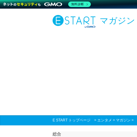
無料診断
マガジン
E START トップページ
>
エンタメ
>
マガジン
総合