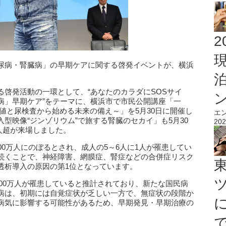
2
尿病・腎臓病」の早期ケアに関する啓発イベントが、横浜
啓発活動の一環として、“あなたのカラダにSOSサイ
病」早期ケア”をテーマに、横浜市で市民公開講座「一
値と尿検査から始める未来の備え～」を5月30日に開催し
エ
型映像“ジンゾリウム”で旅する腎臓のセカイ」も5月30
202
0人超が来場しました。
00万人にのぼるとされ、成人の5～6人に1人が罹患してい
続くことで、神経障害、網膜症、腎症などの合併症リスク
透析導入の原因の第1位となっています。
000万人が罹患していると推計されており、新たな国民病
病は、初期には自覚症状が乏しい一方で、無症状の段階か
病気に影響する可能性があるため、早期発見・早期治療の