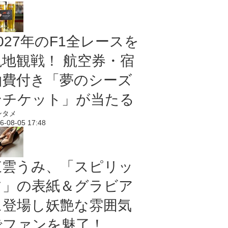
027年のF1全レースを
現地観戦！ 航空券・宿
泊費付き「夢のシーズ
ンチケット」が当たる
ンタメ
6-08-05 17:48
東雲うみ、「スピリッ
ツ」の表紙＆グラビア
に登場し妖艶な雰囲気
でファンを魅了！