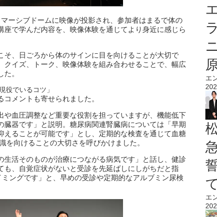
エ
イマーシブドームに映像が投影され、参加者はまるで体の
講座で学んだ内容を、映像体験を通じてより身近に感じら
こそ、日ごろから体のサインに目を向けることが大切で
、クイズ、トーク、映像体験を組み合わせることで、幅広
した。
エ
202
現役でいるコツ」
るコメントも寄せられました。
出や血圧調整など重要な役割を担っていますが、機能低下
の臓器です」と説明。糖尿病関連腎臓病については「早期
抑えることが可能です」とし、定期的な検査を通じて血糖
意識を向けることの大切さを呼びかけました。
の生活そのものが治療につながる病気です」と話し、健診
ても、自覚症状がないと受診を先延ばしにしがちだと指
タイミングです」と、早めの受診や定期的なアルブミン尿検
エ
202