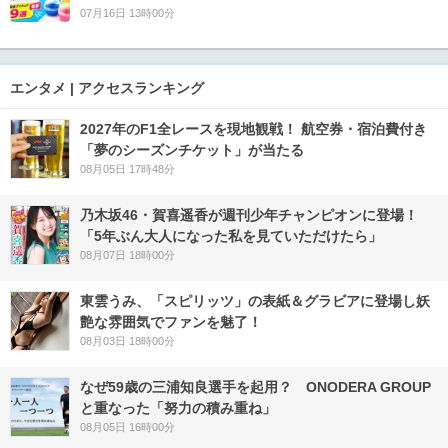
07月16日 13時00分
エンタメ | アクセスランキング
2027年のF1全レースを現地観戦！ 航空券・宿泊費付き
「夢のシーズンチケット」が当たる
08月05日 17時48分
乃木坂46・賀喜遥香が週刊少年チャンピオンに登場！
「5年ぶん大人になった私を見ていただけたら」
08月07日 18時00分
東雲うみ、「スピリッツ」の表紙＆グラビアに登場し妖
艶な雰囲気でファンを魅了！
08月03日 18時00分
なぜ59歳の三浦知良選手を起用？ ONODERA GROUP
と重なった「努力の積み重ね」
08月05日 16時00分