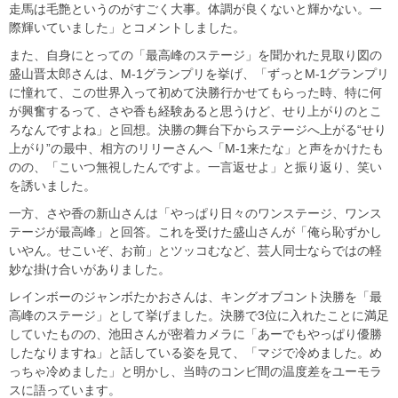
走馬は毛艶というのがすごく大事。体調が良くないと輝かない。一
際輝いていました」とコメントしました。
また、自身にとっての「最高峰のステージ」を聞かれた見取り図の
盛山晋太郎さんは、M-1グランプリを挙げ、「ずっとM-1グランプリ
に憧れて、この世界入って初めて決勝行かせてもらった時、特に何
が興奮するって、さや香も経験あると思うけど、せり上がりのとこ
ろなんですよね」と回想。決勝の舞台下からステージへ上がる“せり
上がり”の最中、相方のリリーさんへ「M-1来たな」と声をかけたも
のの、「こいつ無視したんですよ。一言返せよ」と振り返り、笑い
を誘いました。
一方、さや香の新山さんは「やっぱり日々のワンステージ、ワンス
テージが最高峰」と回答。これを受けた盛山さんが「俺ら恥ずかし
いやん。せこいぞ、お前」とツッコむなど、芸人同士ならではの軽
妙な掛け合いがありました。
レインボーのジャンボたかおさんは、キングオブコント決勝を「最
高峰のステージ」として挙げました。決勝で3位に入れたことに満足
していたものの、池田さんが密着カメラに「あーでもやっぱり優勝
したなりますね」と話している姿を見て、「マジで冷めました。め
っちゃ冷めました」と明かし、当時のコンビ間の温度差をユーモラ
スに語っています。