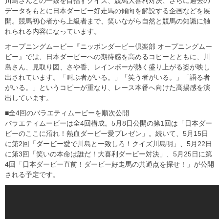
川島さんとの一致を目指すクイズ、競馬大喜利対決、さらに過去の
データをもとに日本ダービー好走馬の傾向を解説する企画などを展
開。競馬初心者から上級者まで、笑いながら自然と競馬の知識に触
れられる内容になっています。
オープニングムービー『ニッポンダービー倶楽部 オープニングムー
ビー』では、日本ダービーへの期待感を高めるコピーとともに、川
島さん、見取り図、さや香、レインボーが熱く盛り上がる姿が映し
出されています。「叫ぶ者がいる。」「笑う者がいる。」「語る者
がいる。」というコピーが重なり、レース本番へ向けた高揚感を演
出しています。
■全4回のバラエティムービーを順次公開
バラエティムービーは全4回構成。5月8日公開の第1回は「日本ダー
ビーのここに沼れ！熱血ダービー愛プレゼン」。続いて、5月15日
に第2回「ダービー愛で川島と一致しろ！クイズ川島明」、5月22日
に第3回「笑いの本命は誰だ！大喜利ダービー対決」、5月25日に第
4回「日本ダービー直前！ダービー好走馬の共通点を探せ！」が公開
される予定です。