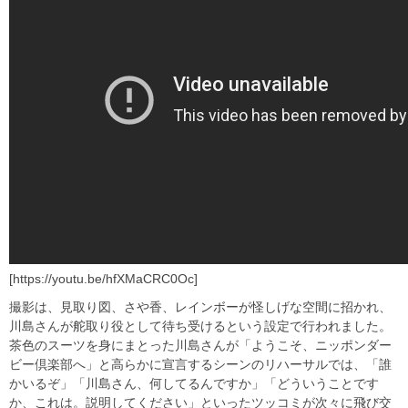
[https://youtu.be/hfXMaCRC0Oc]
撮影は、見取り図、さや香、レインボーが怪しげな空間に招かれ、
川島さんが舵取り役として待ち受けるという設定で行われました。
茶色のスーツを身にまとった川島さんが「ようこそ、ニッポンダー
ビー倶楽部へ」と高らかに宣言するシーンのリハーサルでは、「誰
かいるぞ」「川島さん、何してるんですか」「どういうことです
か、これは。説明してください」といったツッコミが次々に飛び交