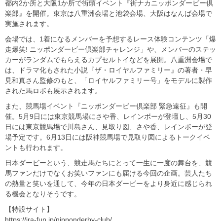
都内2か所と大阪1か所で街頭イベント『街ナカニッポンダービー倶
楽部』を開催。東京は八重洲会場と池袋会場、大阪はなんば会場で
実施されます。
会場では、1着になるメンバーを予想するレース体験コンテンツ「爆
走爆笑! ニッポンダービー倶楽部チャレンジ」や、メンバーのステッ
カーがランダムでもらえるカプセルトイなどを展開。八重洲会場で
は、ドラマ化もされた小説『ザ・ロイヤルファミリー』の著者・早
見和真さん監修のもと、「ロイヤルファミリー号」をモデルに製作
された馬ロボも展示されます。
また、競馬場イベント『ニッポンダービー倶楽部 緊急遠征』も開
催。5月9日には東京競馬場にさや香、レインボーが登壇し、5月30
日には東京競馬場で川島さん、見取り図、さや香、レインボーが登
場予定です。6月13日には阪神競馬場で見取り図によるトークイベ
ントも行われます。
日本ダービーという、競走馬たちにとって一生に一度の舞台を、競
馬ファンだけでなくお笑いファンにも届ける今回の企画。芸人たち
の熱量と笑いを通して、今年の日本ダービーをより身近に感じられ
る機会となりそうです。
【特設サイト】
https://jra-fun.jp/nipponderby-club/