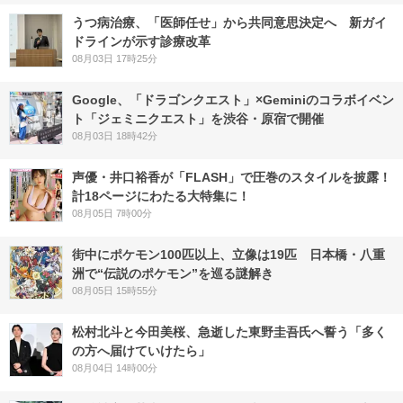
うつ病治療、「医師任せ」から共同意思決定へ 新ガイ
ドラインが示す診療改革
08月03日 17時25分
Google、「ドラゴンクエスト」×Geminiのコラボイベン
ト「ジェミニクエスト」を渋谷・原宿で開催
08月03日 18時42分
声優・井口裕香が「FLASH」で圧巻のスタイルを披露！
計18ページにわたる大特集に！
08月05日 7時00分
街中にポケモン100匹以上、立像は19匹 日本橋・八重
洲で“伝説のポケモン”を巡る謎解き
08月05日 15時55分
松村北斗と今田美桜、急逝した東野圭吾氏へ誓う「多く
の方へ届けていけたら」
08月04日 14時00分