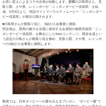
お笑い芸人によるコラボ企画が始動します。麒麟の川島明さん、見
取り図、さや香、レインボーが「ニッポンダービー倶楽部」を結
成。5月8日より、特設サイトでバラエティムービー『ニッポンダー
ビー倶楽部』が順次公開されます。
■川島明さんが舵取り役に、3組が入会審査に挑戦
同企画は、競馬の魅力を全国に発信する会員制の秘密倶楽部「ニッ
ポンダービー倶楽部」を舞台にしたWebコンテンツ。既存会員とい
う設定の川島さんが舵取り役を務め、見取り図、さや香、レインボ
ーの3組が入会審査に挑戦します。
動画では、日本ダービーへの愛を伝えるプレゼン、“ダービー愛”で