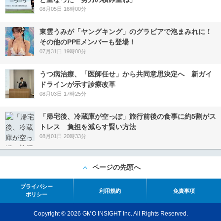
08月05日 16時00分
東雲うみが「ヤングキング」のグラビアで泡まみれに！
その他のPPEメンバーも登場！
07月31日 19時00分
うつ病治療、「医師任せ」から共同意思決定へ 新ガイ
ドラインが示す診療改革
08月03日 17時25分
「帰宅後、冷蔵庫が空っぽ」旅行前後の食事に約5割がス
トレス 負担を減らす賢い方法
08月01日 20時33分
ページの先頭へ
プライバシー
利用規約
免責事項
ポリシー
Copyright © 2026 GMO INSIGHT Inc. All Rights Reserved.