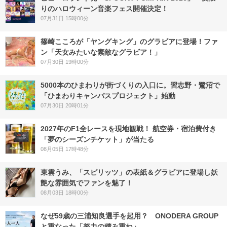
りのハロウィーン音楽フェス開催決定！
07月31日 15時00分
篠崎こころが「ヤングキング」のグラビアに登場！ファ
ン「天女みたいな素敵なグラビア！」
07月30日 19時00分
5000本のひまわりが街づくりの入口に。習志野・鷺沼で
「ひまわりキャンパスプロジェクト」始動
07月30日 20時01分
2027年のF1全レースを現地観戦！ 航空券・宿泊費付き
「夢のシーズンチケット」が当たる
08月05日 17時48分
東雲うみ、「スピリッツ」の表紙＆グラビアに登場し妖
艶な雰囲気でファンを魅了！
08月03日 18時00分
なぜ59歳の三浦知良選手を起用？ ONODERA GROUP
と重なった「努力の積み重ね」