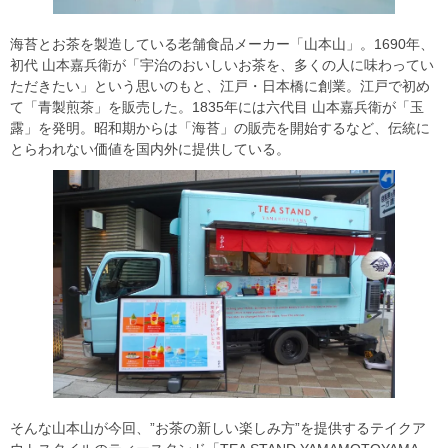
海苔とお茶を製造している老舗食品メーカー「山本山」。1690年、
初代 山本嘉兵衛が「宇治のおいしいお茶を、多くの人に味わってい
ただきたい」という思いのもと、江戸・日本橋に創業。江戸で初め
て「青製煎茶」を販売した。1835年には六代目 山本嘉兵衛が「玉
露」を発明。昭和期からは「海苔」の販売を開始するなど、伝統に
とらわれない価値を国内外に提供している。
そんな山本山が今回、”お茶の新しい楽しみ方”を提供するテイクア