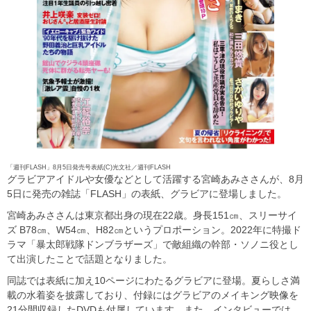
「週刊FLASH」8月5日発売号表紙(C)光文社／週刊FLASH
グラビアアイドルや女優などとして活躍する宮崎あみささんが、8月
5日に発売の雑誌「FLASH」の表紙、グラビアに登場しました。
宮崎あみささんは東京都出身の現在22歳。身長151㎝、スリーサイ
ズ B78㎝、W54㎝、H82㎝というプロポーション。2022年に特撮ド
ラマ「暴太郎戦隊ドンブラザーズ」で敵組織の幹部・ソノニ役とし
て出演したことで話題となりました。
同誌では表紙に加え10ページにわたるグラビアに登場。夏らしさ満
載の水着姿を披露しており、付録にはグラビアのメイキング映像を
21分間収録したDVDも付属しています。また、インタビューでは、