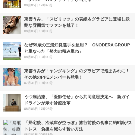
08月05日 17時48分
東雲うみ、「スピリッツ」の表紙＆グラビアに登場し妖
艶な雰囲気でファンを魅了！
08月03日 18時00分
なぜ59歳の三浦知良選手を起用？ ONODERA GROUP
と重なった「努力の積み重ね」
08月05日 16時00分
東雲うみが「ヤングキング」のグラビアで泡まみれに！
その他のPPEメンバーも登場！
07月31日 19時00分
うつ病治療、「医師任せ」から共同意思決定へ 新ガイ
ドラインが示す診療改革
08月03日 17時25分
「帰宅後、冷蔵庫が空っぽ」旅行前後の食事に約5割がス
トレス 負担を減らす賢い方法
08月01日 20時33分