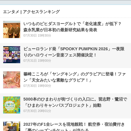
エンタメ | アクセスランキング
いつものビヒダスヨーグルトで「老化速度」が低下？
森永乳業が日本初の最新研究結果を発表
07月30日 15時30分
ピューロランド発「SPOOKY PUMPKIN 2026」一夜限
りのハロウィーン音楽フェス開催決定！
07月31日 15時00分
篠崎こころが「ヤングキング」のグラビアに登場！ファ
ン「天女みたいな素敵なグラビア！」
07月30日 19時00分
5000本のひまわりが街づくりの入口に。習志野・鷺沼で
「ひまわりキャンパスプロジェクト」始動
07月30日 20時01分
2027年のF1全レースを現地観戦！ 航空券・宿泊費付き
「夢のシーズンチケット」が当たる