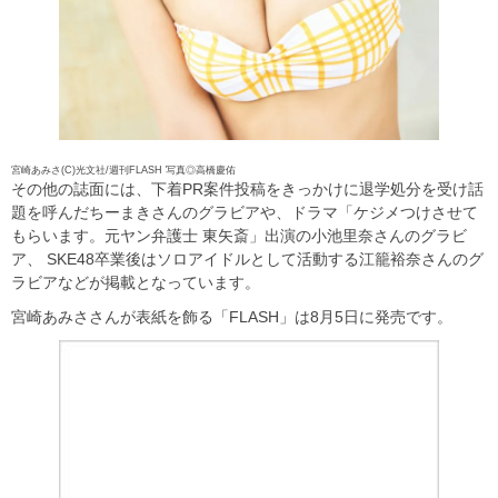
宮崎あみさ(C)光文社/週刊FLASH 写真◎高橋慶佑
その他の誌面には、下着PR案件投稿をきっかけに退学処分を受け話
題を呼んだちーまきさんのグラビアや、ドラマ「ケジメつけさせて
もらいます。元ヤン弁護士 東矢斎」出演の小池里奈さんのグラビ
ア、 SKE48卒業後はソロアイドルとして活動する江籠裕奈さんのグ
ラビアなどが掲載となっています。
宮崎あみささんが表紙を飾る「FLASH」は8月5日に発売です。