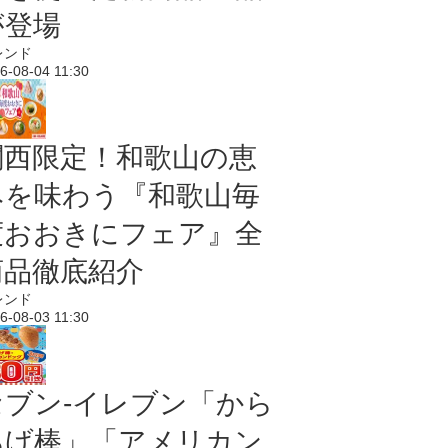
が登場
レンド
6-08-04 11:30
関西限定！和歌山の恵
みを味わう『和歌山毎
度おおきにフェア』全
商品徹底紹介
レンド
6-08-03 11:30
セブン‐イレブン「から
あげ棒」「アメリカン