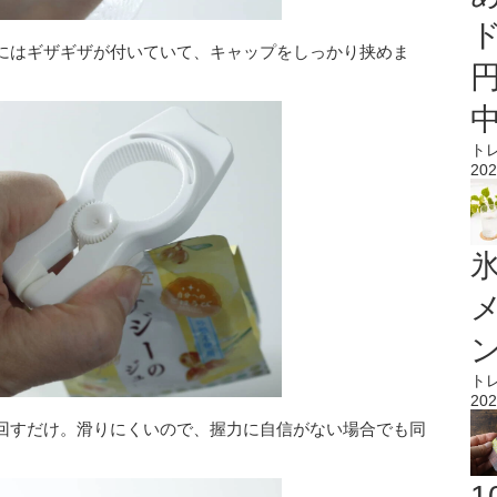
にはギザギザが付いていて、キャップをしっかり挟めま
ト
202
氷
ト
202
回すだけ。滑りにくいので、握力に自信がない場合でも同