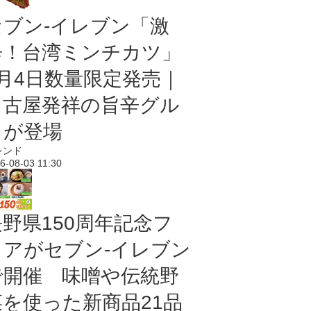
セブン-イレブン「激
辛！台湾ミンチカツ」
8月4日数量限定発売｜
名古屋発祥の旨辛グル
メが登場
レンド
6-08-03 11:30
長野県150周年記念フ
ェアがセブン-イレブン
で開催 味噌や伝統野
菜を使った新商品21品