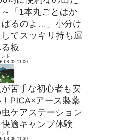
よ～「1本丸ごとはか
さばるのよ…」小分け
にしてスッキリ持ち運
べる板
レンド
6-08-02 11:00
虫が苦手な初心者も安
！PICA×アース製薬
の虫ケアステーション
で快適キャンプ体験
レンド
6-08-05 11:30