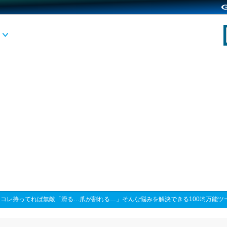
>
コレ持ってれば無敵「滑る…爪が割れる…」そんな悩みを解決できる100均万能ツ