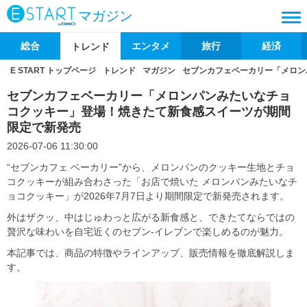
マガジン
総合
エンタメ
旅行
経済
トレンド
E START トップページ
トレンド
マガジン
セブンカフェベーカリー「メロン
セブンカフェベーカリー「メロンパンみたいなチョ
コクッキー」登場！焼きたて新食感スイーツが期間
限定で新発売
2026-07-06 11:30:00
“セブンカフェ ベーカリー”から、メロンパンのクッキー生地とチョ
コクッキーが組み合わさった「お店で焼いた メロンパンみたいなチ
ョコクッキー」が2026年7月7日より期間限定で新発売されます。
外はザクッ、中はじゅわっと広がる新食感と、できたてならではの
贅沢な味わいを自宅近くのセブン‐イレブンで楽しめるのが魅力。
本記事では、商品の特徴やラインアップ、販売情報を徹底解説しま
す。