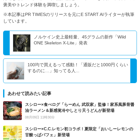
褒美やトレンド体験を満喫しましょう。
※本記事はPR TIMESのリリースを元にE START AIライターが執筆
しています。
ノルケイン史上最軽量、45グラムの新作「Wild
ONE Skeleton X-Lite」発表
100均で買えるって感動！「通販だと1000円くらい
するのに…」知ってる人...
あわせて読みたい記事
スシロー×食べログ「らーめん 武双家」監修！家系風豚骨醤
油ラーメン＆新感覚冷やしとり天うどんが新登場
08月09日 11時30分
スシロー×C.C.レモン初コラボ！夏限定「おいしーレモンの
甘酸っぱパフェ」新登場