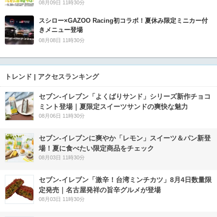
08月09日 11時30分
スシロー×GAZOO Racing初コラボ！夏休み限定ミニカー付
きメニュー登場
08月08日 11時30分
トレンド | アクセスランキング
セブン‐イレブン「よくばりサンド」シリーズ新作チョコ
ミント登場｜夏限定スイーツサンドの爽快な魅力
08月06日 11時30分
セブン‐イレブンに爽やか「レモン」スイーツ＆パン新登
場！夏に食べたい限定商品をチェック
08月03日 11時30分
セブン-イレブン「激辛！台湾ミンチカツ」8月4日数量限
定発売｜名古屋発祥の旨辛グルメが登場
08月03日 11時30分