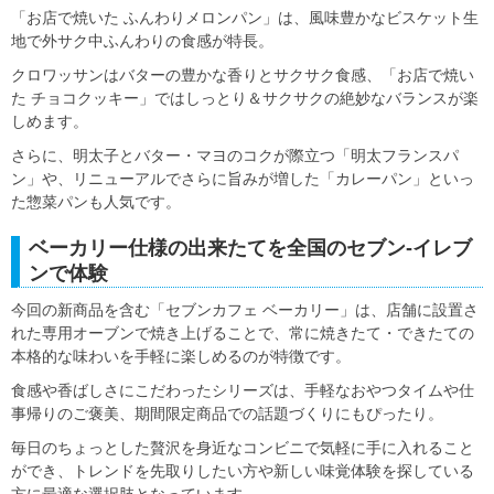
「お店で焼いた ふんわりメロンパン」は、風味豊かなビスケット生
地で外サク中ふんわりの食感が特長。
クロワッサンはバターの豊かな香りとサクサク食感、「お店で焼い
た チョコクッキー」ではしっとり＆サクサクの絶妙なバランスが楽
しめます。
さらに、明太子とバター・マヨのコクが際立つ「明太フランスパ
ン」や、リニューアルでさらに旨みが増した「カレーパン」といっ
た惣菜パンも人気です。
ベーカリー仕様の出来たてを全国のセブン‐イレブ
ンで体験
今回の新商品を含む「セブンカフェ ベーカリー」は、店舗に設置さ
れた専用オーブンで焼き上げることで、常に焼きたて・できたての
本格的な味わいを手軽に楽しめるのが特徴です。
食感や香ばしさにこだわったシリーズは、手軽なおやつタイムや仕
事帰りのご褒美、期間限定商品での話題づくりにもぴったり。
毎日のちょっとした贅沢を身近なコンビニで気軽に手に入れること
ができ、トレンドを先取りしたい方や新しい味覚体験を探している