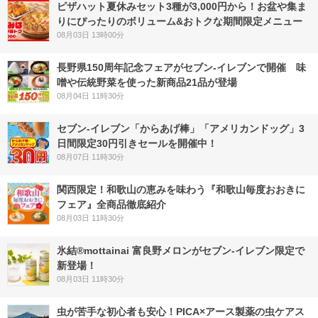
ピザハット夏休みセット3種が3,000円から！お盆や集ま
りにぴったりのボリューム&おトクな期間限定メニュー
08月03日 13時00分
長野県150周年記念フェアがセブン-イレブンで開催 味
噌や伝統野菜を使った新商品21品が登場
08月04日 11時30分
セブン‐イレブン「からあげ棒」「アメリカンドッグ」3
日間限定30円引きセールを開催中！
08月07日 11時30分
関西限定！和歌山の恵みを味わう『和歌山毎度おおきに
フェア』全商品徹底紹介
08月03日 11時30分
氷結®mottainai 富良野メロンがセブン‐イレブン限定で
新登場！
08月03日 11時30分
虫が苦手な初心者も安心！PICA×アース製薬の虫ケアス