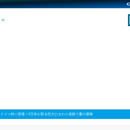
京ドイツ村に登場！4万本が彩る巨大ひまわり迷路で夏の冒険