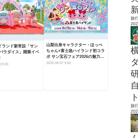
旅
202
山梨出身キャラクター・ほっぺ
イランド新常設「サン
ちゃん×富士急ハイランド初コラ
 パラダイス」開業イベ
ボ サン宝石フェア2026の魅力と
！
楽しみ方
2026-08-07 9:00
15:00
旅
202