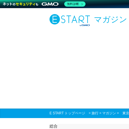
無料診断
マガジン
E START トップページ
>
旅行
>
マガジン
>
東
総合