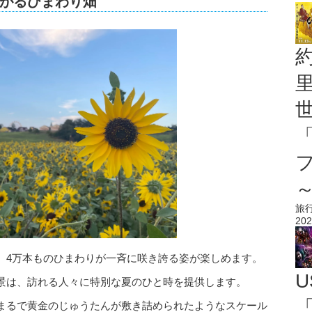
がるひまわり畑
旅
202
、4万本ものひまわりが一斉に咲き誇る姿が楽しめます。
U
景は、訪れる人々に特別な夏のひと時を提供します。
「
まるで黄金のじゅうたんが敷き詰められたようなスケール