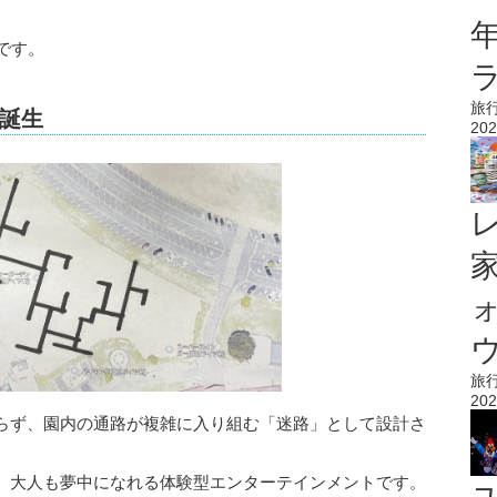
です。
旅
誕生
202
ウ
旅
202
らず、園内の通路が複雑に入り組む「迷路」として設計さ
、大人も夢中になれる体験型エンターテインメントです。