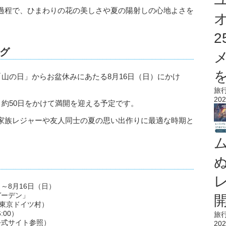
過程で、ひまわりの花の美しさや夏の陽射しの心地よさを
グ
を
「山の日」からお盆休みにあたる8月16日（日）にかけ
旅
202
、約50日をかけて満開を迎える予定です。
家族レジャーや友人同士の夏の思い出作りに最適な時期と
）～8月16日（日）
ガーデン」
（東京ドイツ村）
:00）
旅
公式サイト参照）
202