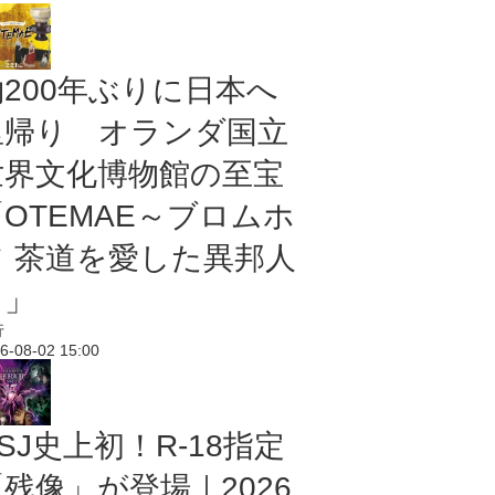
約200年ぶりに日本へ
里帰り オランダ国立
世界文化博物館の至宝
「OTEMAE～ブロムホ
フ 茶道を愛した異邦人
～」
行
6-08-02 15:00
SJ史上初！R-18指定
残像」が登場｜2026