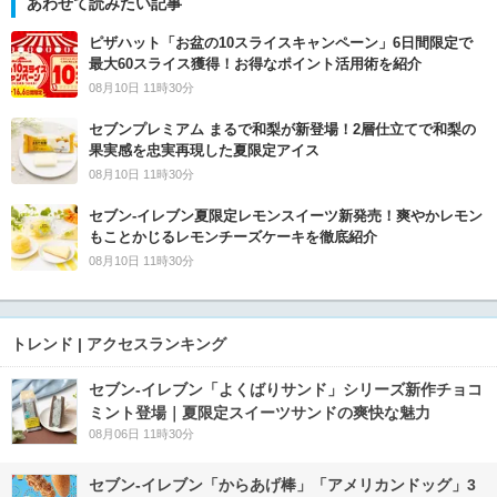
あわせて読みたい記事
ピザハット「お盆の10スライスキャンペーン」6日間限定で
最大60スライス獲得！お得なポイント活用術を紹介
08月10日 11時30分
セブンプレミアム まるで和梨が新登場！2層仕立てで和梨の
果実感を忠実再現した夏限定アイス
08月10日 11時30分
セブン‐イレブン夏限定レモンスイーツ新発売！爽やかレモン
もことかじるレモンチーズケーキを徹底紹介
08月10日 11時30分
トレンド | アクセスランキング
セブン‐イレブン「よくばりサンド」シリーズ新作チョコ
ミント登場｜夏限定スイーツサンドの爽快な魅力
08月06日 11時30分
セブン‐イレブン「からあげ棒」「アメリカンドッグ」3