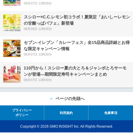
08月07日 11時30分
スシロー×C.C.レモン初コラボ！夏限定「おいしーレモン
の甘酸っぱパフェ」新登場
08月09日 11時30分
セブン‐イレブン「カレーフェス」全15品商品詳細とお得
な限定キャンペーン情報
08月07日 11時30分
110円から！スシロー夏の大とろ＆ジャンボとろサーモ
ンが登場―期間限定寿司キャンペーンまとめ
08月07日 11時30分
ページの先頭へ
プライバシー
利用規約
免責事項
ポリシー
Copyright © 2026 GMO INSIGHT Inc. All Rights Reserved.