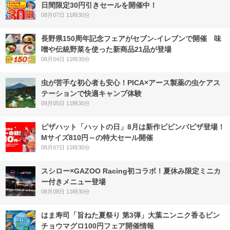
日間限定30円引きセールを開催中！
08月07日 11時30分
長野県150周年記念フェアがセブン-イレブンで開催 味
噌や伝統野菜を使った新商品21品が登場
08月04日 11時30分
虫が苦手な初心者も安心！PICA×アース製薬の虫ケアス
テーションで快適キャンプ体験
08月05日 11時30分
ピザハット「ハットの日」8月は新作ビビンバピザ登場！
Mサイズ810円～の特大セール開催
08月07日 11時30分
スシロー×GAZOO Racing初コラボ！夏休み限定ミニカ
ー付きメニュー登場
08月08日 11時30分
はま寿司「旨ねた夏祭り 第3弾」大葉ニンニク香るビン
チョウマグロ100円フェア開催情報