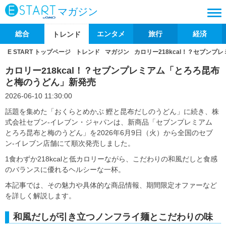
マガジン
総合
エンタメ
旅行
経済
トレンド
E START トップページ
トレンド
マガジン
カロリー218kcal！？セブン
カロリー218kcal！？セブンプレミアム「とろろ昆布
と梅のうどん」新発売
2026-06-10 11:30:00
話題を集めた「おくらとめかぶ 鰹と昆布だしのうどん」に続き、株
式会社セブン‐イレブン・ジャパンは、新商品「セブンプレミアム
とろろ昆布と梅のうどん」を2026年6月9日（火）から全国のセブ
ン‐イレブン店舗にて順次発売しました。
1食わずか218kcalと低カロリーながら、こだわりの和風だしと食感
のバランスに優れるヘルシーな一杯。
本記事では、その魅力や具体的な商品情報、期間限定オファーなど
を詳しく解説します。
和風だしが引き立つノンフライ麺とこだわりの味