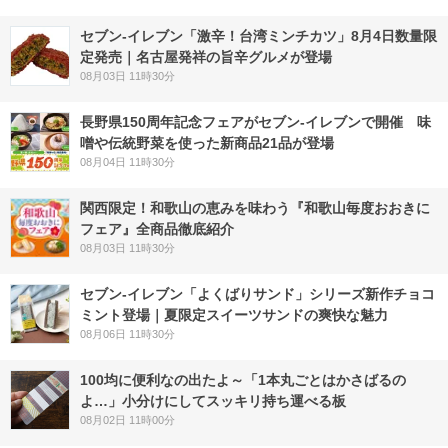
セブン-イレブン「激辛！台湾ミンチカツ」8月4日数量限
定発売｜名古屋発祥の旨辛グルメが登場
08月03日 11時30分
長野県150周年記念フェアがセブン-イレブンで開催 味
噌や伝統野菜を使った新商品21品が登場
08月04日 11時30分
関西限定！和歌山の恵みを味わう『和歌山毎度おおきに
フェア』全商品徹底紹介
08月03日 11時30分
セブン‐イレブン「よくばりサンド」シリーズ新作チョコ
ミント登場｜夏限定スイーツサンドの爽快な魅力
08月06日 11時30分
100均に便利なの出たよ～「1本丸ごとはかさばるの
よ…」小分けにしてスッキリ持ち運べる板
08月02日 11時00分