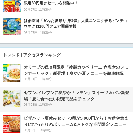
限定30円引きセールを開催中！
08月07日 11時30分
はま寿司「旨ねた夏祭り 第3弾」大葉ニンニク香るビンチョ
ウマグロ100円フェア開催情報
08月07日 11時30分
トレンド | アクセスランキング
オリーブの丘 8月限定「冷製カッペリーニ 赤海老のレモ
ンガーリック」新登場！爽やか夏メニューを徹底解説
08月01日 11時30分
セブン‐イレブンに爽やか「レモン」スイーツ＆パン新登
場！夏に食べたい限定商品をチェック
08月03日 11時30分
ピザハット夏休みセット3種が3,000円から！お盆や集ま
りにぴったりのボリューム&おトクな期間限定メニュー
08月03日 13時00分