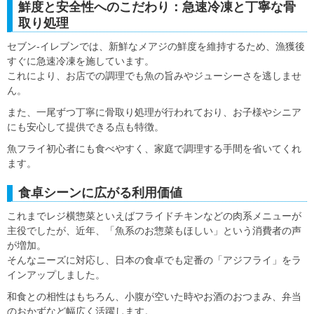
鮮度と安全性へのこだわり：急速冷凍と丁寧な骨
取り処理
セブン-イレブンでは、新鮮なメアジの鮮度を維持するため、漁獲後
すぐに急速冷凍を施しています。
これにより、お店での調理でも魚の旨みやジューシーさを逃しませ
ん。
また、一尾ずつ丁寧に骨取り処理が行われており、お子様やシニア
にも安心して提供できる点も特徴。
魚フライ初心者にも食べやすく、家庭で調理する手間を省いてくれ
ます。
食卓シーンに広がる利用価値
これまでレジ横惣菜といえばフライドチキンなどの肉系メニューが
主役でしたが、近年、「魚系のお惣菜もほしい」という消費者の声
が増加。
そんなニーズに対応し、日本の食卓でも定番の「アジフライ」をラ
インアップしました。
和食との相性はもちろん、小腹が空いた時やお酒のおつまみ、弁当
のおかずなど幅広く活躍します。