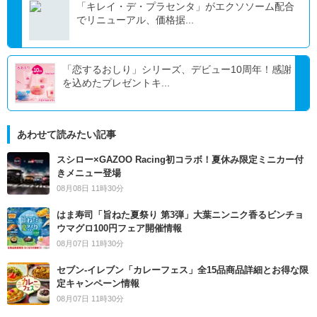
「キレイ・デ・プラセンタ」がエクソソーム配合
でリニューアル、価格据...
「恋するおしり」シリーズ、デビュー10周年！感謝
を込めたプレゼントキ...
あわせて読みたい記事
スシロー×GAZOO Racing初コラボ！夏休み限定ミニカー付
きメニュー登場
08月08日 11時30分
はま寿司「旨ねた夏祭り 第3弾」大葉ニンニク香るビンチョ
ウマグロ100円フェア開催情報
08月07日 11時30分
セブン‐イレブン「カレーフェス」全15品商品詳細とお得な限
定キャンペーン情報
08月07日 11時30分