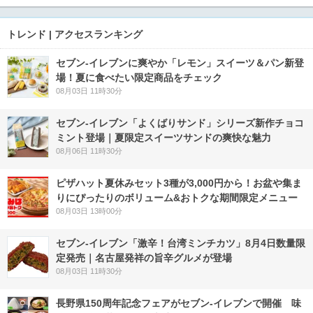
トレンド | アクセスランキング
セブン‐イレブンに爽やか「レモン」スイーツ＆パン新登
場！夏に食べたい限定商品をチェック
08月03日 11時30分
セブン‐イレブン「よくばりサンド」シリーズ新作チョコ
ミント登場｜夏限定スイーツサンドの爽快な魅力
08月06日 11時30分
ピザハット夏休みセット3種が3,000円から！お盆や集ま
りにぴったりのボリューム&おトクな期間限定メニュー
08月03日 13時00分
セブン-イレブン「激辛！台湾ミンチカツ」8月4日数量限
定発売｜名古屋発祥の旨辛グルメが登場
08月03日 11時30分
長野県150周年記念フェアがセブン-イレブンで開催 味