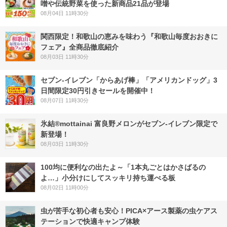
噌や伝統野菜を使った新商品21品が登場
08月04日 11時30分
関西限定！和歌山の恵みを味わう『和歌山毎度おおきに
フェア』全商品徹底紹介
08月03日 11時30分
セブン‐イレブン「からあげ棒」「アメリカンドッグ」3
日間限定30円引きセールを開催中！
08月07日 11時30分
氷結®mottainai 富良野メロンがセブン‐イレブン限定で
新登場！
08月03日 11時30分
100均に便利なの出たよ～「1本丸ごとはかさばるの
よ…」小分けにしてスッキリ持ち運べる板
08月02日 11時00分
虫が苦手な初心者も安心！PICA×アース製薬の虫ケアス
テーションで快適キャンプ体験