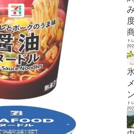
ト
202
氷
ト
202