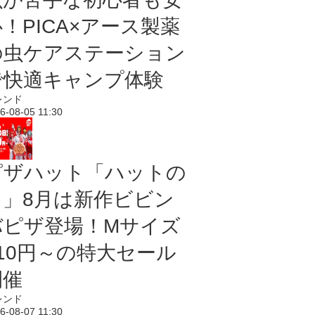
！PICA×アース製薬
の虫ケアステーション
で快適キャンプ体験
レンド
6-08-05 11:30
ピザハット「ハットの
日」8月は新作ビビン
バピザ登場！Mサイズ
810円～の特大セール
開催
レンド
6-08-07 11:30