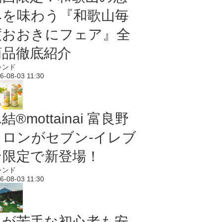
みを味わう『和歌山毎
度おおきにフェア』全
商品徹底紹介
レンド
6-08-03 11:30
結®mottainai 富良野
メロンがセブン‐イレブ
ン限定で新登場！
レンド
6-08-03 11:30
虫が苦手な初心者も安