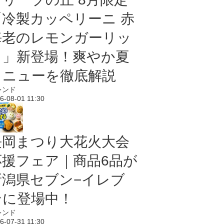
「冷製カッペリーニ 赤
海老のレモンガーリッ
ク」新登場！爽やか夏
メニューを徹底解説
レンド
6-08-01 11:30
長岡まつり大花火大会
応援フェア｜商品6品が
新潟県セブン−イレブ
ンに登場中！
レンド
6-07-31 11:30