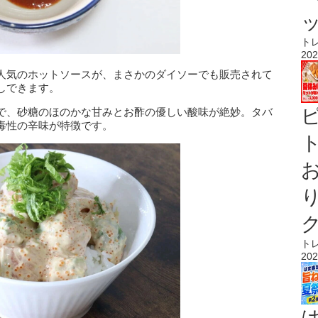
ト
202
人気のホットソースが、まさかのダイソーでも販売されて
しできます。
で、砂糖のほのかな甘みとお酢の優しい酸味が絶妙。タバ
毒性の辛味が特徴です。
ト
ト
202