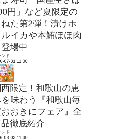
100円」など夏限定の
旨ねた第2弾！漬けホ
タルイカや本鮪ほほ肉
も登場中
レンド
6-07-31 11:30
関西限定！和歌山の恵
みを味わう『和歌山毎
度おおきにフェア』全
商品徹底紹介
レンド
6-08-03 11:30