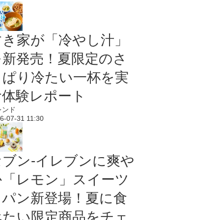
すき家が「冷やし汁」
を新発売！夏限定のさ
っぱり冷たい一杯を実
食体験レポート
レンド
6-07-31 11:30
セブン‐イレブンに爽や
か「レモン」スイーツ
＆パン新登場！夏に食
べたい限定商品をチェ