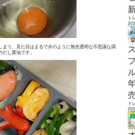
ト
202
しまう、見た目はまるで水のように無色透明な不思議な調
のだし醤油です。
ル
ト
202