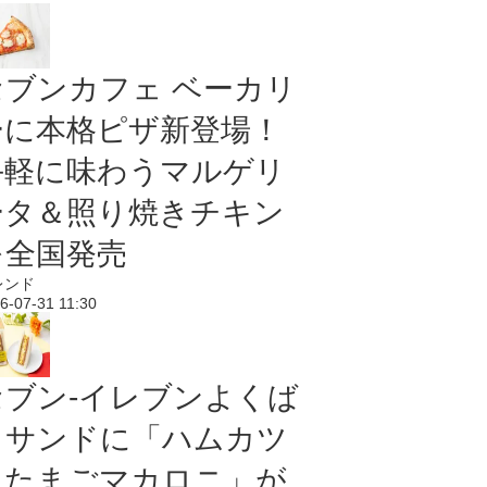
セブンカフェ ベーカリ
ーに本格ピザ新登場！
手軽に味わうマルゲリ
ータ＆照り焼きチキン
を全国発売
レンド
6-07-31 11:30
セブン‐イレブンよくば
りサンドに「ハムカツ
＆たまごマカロニ」が