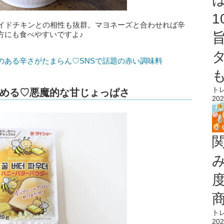
ライドチキンとの相性も抜群。マヨネーズと合わせれば辛
方にも食べやすいですよ♪
のある辛さがたまらん♡SNSで話題の赤い調味料
ト
める♡悪魔的な甘じょっぱさ
202
ト
202