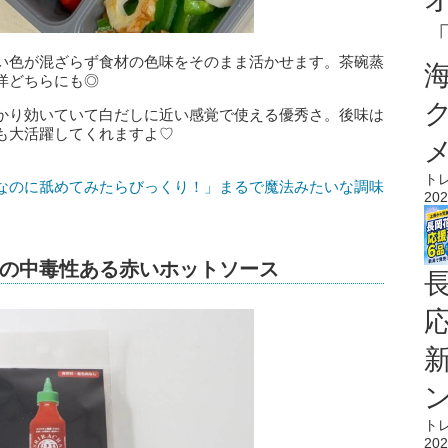
い色が混ざらず食材の色味をそのまま活かせます。茶碗蒸
洋どちらにも◎
かり効いていて白だしに近い感覚で使える優秀さ。後味は
も大活躍してくれますよ♡
ト
なのに舐めてみたらびっくり！」まるで魔法みたいな調味
202
気の中毒性ある赤いホットソース
ト
202