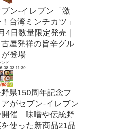
セブン-イレブン「激
辛！台湾ミンチカツ」
8月4日数量限定発売｜
名古屋発祥の旨辛グル
メが登場
レンド
6-08-03 11:30
長野県150周年記念フ
ェアがセブン-イレブン
で開催 味噌や伝統野
菜を使った新商品21品