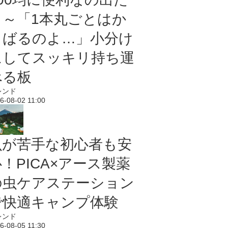
よ～「1本丸ごとはか
さばるのよ…」小分け
にしてスッキリ持ち運
べる板
レンド
6-08-02 11:00
虫が苦手な初心者も安
！PICA×アース製薬
の虫ケアステーション
で快適キャンプ体験
レンド
6-08-05 11:30