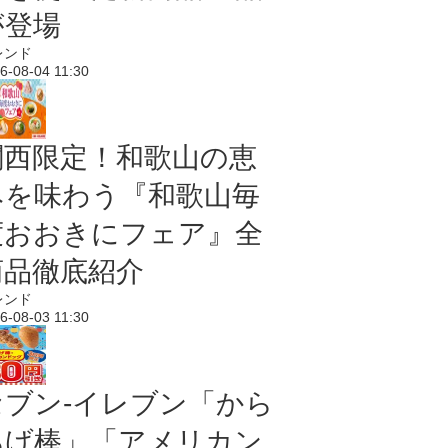
が登場
レンド
6-08-04 11:30
関西限定！和歌山の恵
みを味わう『和歌山毎
度おおきにフェア』全
商品徹底紹介
レンド
6-08-03 11:30
セブン‐イレブン「から
あげ棒」「アメリカン