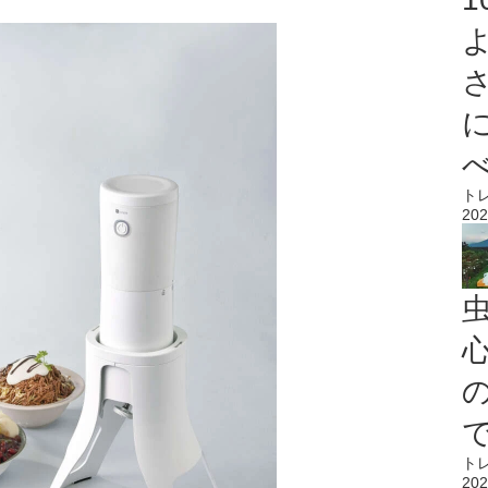
ト
202
心
ト
202