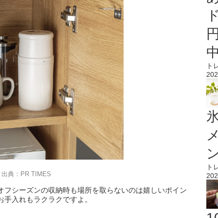
ト
202
氷
ト
出典：PR TIMES
202
オフシーズンの収納時も場所を取らないのは嬉しいポイン
お手入れもラクラクですよ。