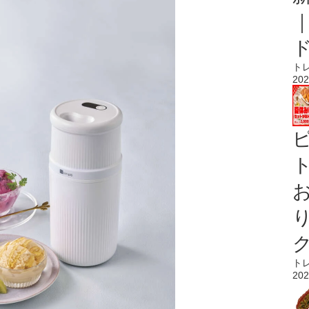
ト
202
ト
ト
202