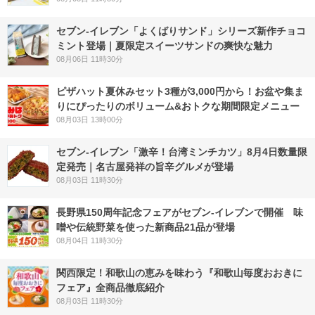
セブン‐イレブン「よくばりサンド」シリーズ新作チョコ
ミント登場｜夏限定スイーツサンドの爽快な魅力
08月06日 11時30分
ピザハット夏休みセット3種が3,000円から！お盆や集ま
りにぴったりのボリューム&おトクな期間限定メニュー
08月03日 13時00分
セブン-イレブン「激辛！台湾ミンチカツ」8月4日数量限
定発売｜名古屋発祥の旨辛グルメが登場
08月03日 11時30分
長野県150周年記念フェアがセブン-イレブンで開催 味
噌や伝統野菜を使った新商品21品が登場
08月04日 11時30分
関西限定！和歌山の恵みを味わう『和歌山毎度おおきに
フェア』全商品徹底紹介
08月03日 11時30分