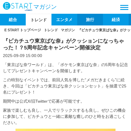
マガジン
総合
エンタメ
旅行
経済
トレンド
E START トップページ
トレンド
マガジン
『ピカチュウ東京ばな奈』がクッ
『ピカチュウ東京ばな奈』がクッションになっちゃ
った！？5周年記念キャンペーン開催決定
2025-09-09 15:00:00
「東京ばな奈ワールド」は、「ポケモン東京ばな奈」の5周年を記念
してプレゼントキャンペーンを開催します。
この特別なイベントでは、前回人気を博した“メガだきまくら”に続
き、今回は「ピカチュウ東京ばな奈クッションセット」を抽選で25
名にプレゼント！
期間中は公式X/旧Twitterで応募が可能です。
家族で楽しむも良し、一人でリラックスするも良し。ぜひこの機会
に参加して、ピカチュウと一緒に素敵な癒しのひと時をお過ごしく
ださい。