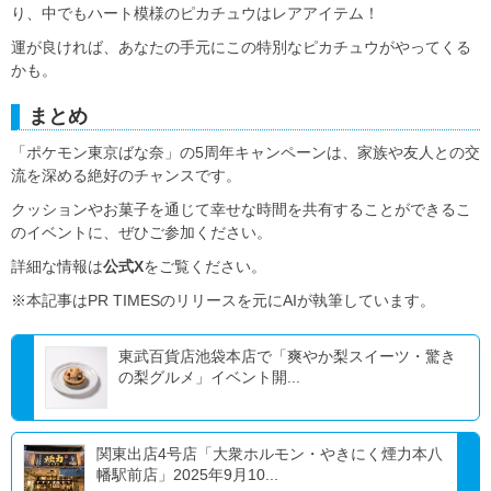
り、中でもハート模様のピカチュウはレアアイテム！
運が良ければ、あなたの手元にこの特別なピカチュウがやってくる
かも。
まとめ
「ポケモン東京ばな奈」の5周年キャンペーンは、家族や友人との交
流を深める絶好のチャンスです。
クッションやお菓子を通じて幸せな時間を共有することができるこ
のイベントに、ぜひご参加ください。
詳細な情報は
公式X
をご覧ください。
※本記事はPR TIMESのリリースを元にAIが執筆しています。
東武百貨店池袋本店で「爽やか梨スイーツ・驚き
の梨グルメ」イベント開...
関東出店4号店「大衆ホルモン・やきにく煙力本八
幡駅前店」2025年9月10...