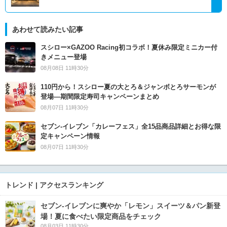
あわせて読みたい記事
スシロー×GAZOO Racing初コラボ！夏休み限定ミニカー付
きメニュー登場
08月08日 11時30分
110円から！スシロー夏の大とろ＆ジャンボとろサーモンが
登場―期間限定寿司キャンペーンまとめ
08月07日 11時30分
セブン‐イレブン「カレーフェス」全15品商品詳細とお得な限
定キャンペーン情報
08月07日 11時30分
トレンド | アクセスランキング
セブン‐イレブンに爽やか「レモン」スイーツ＆パン新登
場！夏に食べたい限定商品をチェック
08月03日 11時30分