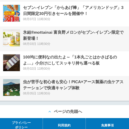
セブン‐イレブン「からあげ棒」「アメリカンドッグ」3
日間限定30円引きセールを開催中！
08月07日 11時30分
氷結®mottainai 富良野メロンがセブン‐イレブン限定で
新登場！
08月03日 11時30分
100均に便利なの出たよ～「1本丸ごとはかさばるの
よ…」小分けにしてスッキリ持ち運べる板
08月02日 11時00分
虫が苦手な初心者も安心！PICA×アース製薬の虫ケアス
テーションで快適キャンプ体験
08月05日 11時30分
ページの先頭へ
プライバシー
利用規約
免責事項
ポリシー