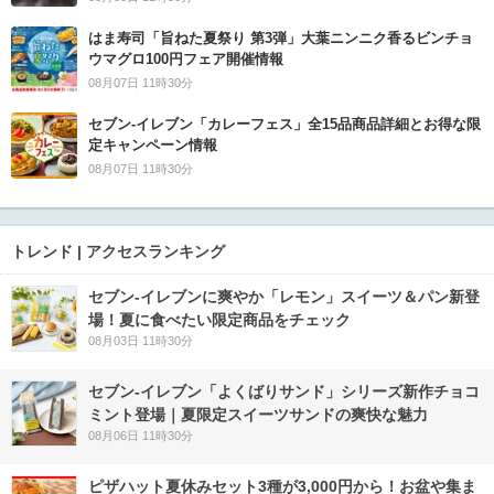
はま寿司「旨ねた夏祭り 第3弾」大葉ニンニク香るビンチョ
ウマグロ100円フェア開催情報
08月07日 11時30分
セブン‐イレブン「カレーフェス」全15品商品詳細とお得な限
定キャンペーン情報
08月07日 11時30分
トレンド | アクセスランキング
セブン‐イレブンに爽やか「レモン」スイーツ＆パン新登
場！夏に食べたい限定商品をチェック
08月03日 11時30分
セブン‐イレブン「よくばりサンド」シリーズ新作チョコ
ミント登場｜夏限定スイーツサンドの爽快な魅力
08月06日 11時30分
ピザハット夏休みセット3種が3,000円から！お盆や集ま