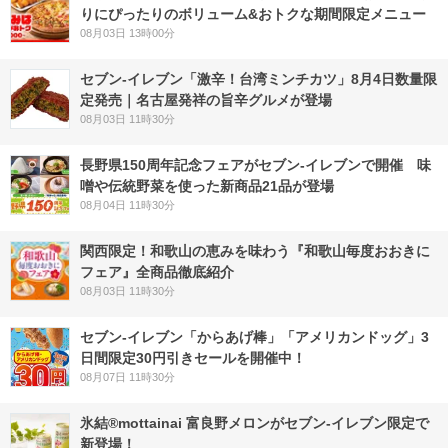
りにぴったりのボリューム&おトクな期間限定メニュー
08月03日 13時00分
セブン-イレブン「激辛！台湾ミンチカツ」8月4日数量限
定発売｜名古屋発祥の旨辛グルメが登場
08月03日 11時30分
長野県150周年記念フェアがセブン-イレブンで開催 味
噌や伝統野菜を使った新商品21品が登場
08月04日 11時30分
関西限定！和歌山の恵みを味わう『和歌山毎度おおきに
フェア』全商品徹底紹介
08月03日 11時30分
セブン‐イレブン「からあげ棒」「アメリカンドッグ」3
日間限定30円引きセールを開催中！
08月07日 11時30分
氷結®mottainai 富良野メロンがセブン‐イレブン限定で
新登場！