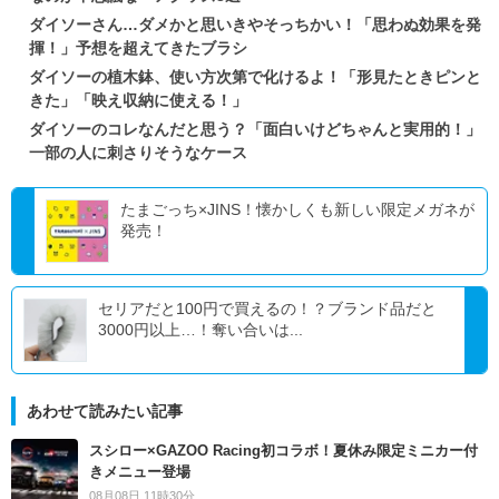
ダイソーさん…ダメかと思いきやそっちかい！「思わぬ効果を発
揮！」予想を超えてきたブラシ
ダイソーの植木鉢、使い方次第で化けるよ！「形見たときピンと
きた」「映え収納に使える！」
ダイソーのコレなんだと思う？「面白いけどちゃんと実用的！」
一部の人に刺さりそうなケース
たまごっち×JINS！懐かしくも新しい限定メガネが
発売！
セリアだと100円で買えるの！？ブランド品だと
3000円以上…！奪い合いは...
あわせて読みたい記事
スシロー×GAZOO Racing初コラボ！夏休み限定ミニカー付
きメニュー登場
08月08日 11時30分