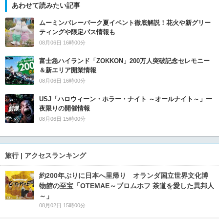
あわせて読みたい記事
ムーミンバレーパーク夏イベント徹底解説！花火や新グリー
ティングや限定パス情報も
08月06日 16時00分
富士急ハイランド「ZOKKON」200万人突破記念セレモニー
＆新エリア開業情報
08月06日 16時00分
USJ「ハロウィーン・ホラー・ナイト ～オールナイト～」一
夜限りの開催情報
08月06日 15時00分
旅行 | アクセスランキング
約200年ぶりに日本へ里帰り オランダ国立世界文化博
物館の至宝「OTEMAE～ブロムホフ 茶道を愛した異邦人
～」
08月02日 15時00分