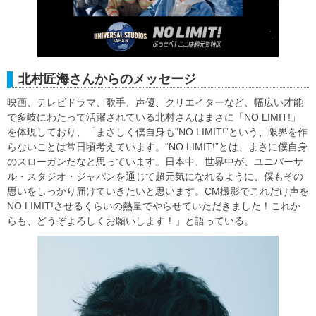
北村匠海さんからのメッセージ
映画、テレビドラマ、歌手、声優、クリエイターなど、幅広い才能
で多岐にわたって活躍されている北村さんはまさに「NO LIMIT!」
を体現しており、「まさしく僕自身も“NO LIMIT!”という、限界を作
らないことは常日頃考えています。“NO LIMIT!”とは、まさに僕自身
のスローガンだなと思っています。日本中、世界中が、ユニバーサ
ル・スタジオ・ジャパンを通じて超元気になれるように、僕もその
思いをしっかり届けていきたいと思います。CM撮影でこれだけ声を
NO LIMIT!させるくらいの熱量でやらせていただきました！これか
らも、どうぞよろしくお願いします！」と語っている。