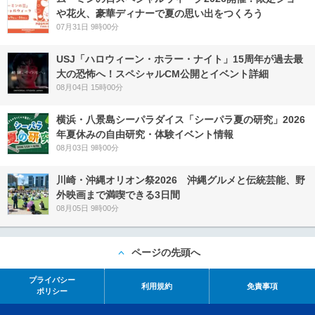
や花火、豪華ディナーで夏の思い出をつくろう
07月31日 9時00分
USJ「ハロウィーン・ホラー・ナイト」15周年が過去最
大の恐怖へ！スペシャルCM公開とイベント詳細
08月04日 15時00分
横浜・八景島シーパラダイス「シーパラ夏の研究」2026
年夏休みの自由研究・体験イベント情報
08月03日 9時00分
川崎・沖縄オリオン祭2026 沖縄グルメと伝統芸能、野
外映画まで満喫できる3日間
08月05日 9時00分
ページの先頭へ
プライバシー
利用規約
免責事項
ポリシー