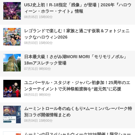
USJ史上初！R-18指定「残像」が登場｜2026年『ハロウ
ィーン・ホラー・ナイト』情報
08月05日 15時00分
レゴランドで楽しむ！家族と過ごす仮装＆フォトジェニ
ックなハロウィン2026
08月03日 15時00分
日本最大級！さがみ湖MORI MORI「モリモリノボル」
18mアスレチック登場
07月31日 9時00分
ユニバーサル・スタジオ・ジャパン初参加！25周年のエ
ンターテイメントで天神祭船渡御を“超元気”に応援
08月01日 9時00分
ムーミントロール冬のぬくもり×ムーミンバレーパーク特
別コラボ開催情報まとめ
08月04日 15時00分
ムーミンの日スペシャルウィーク2026開催！限定ショー