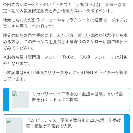
今回のスシロー×メ～テレ「ドデスカ！」初コラボは、東海三県限
定・期間＆数量限定販売と希少価値の高いコラボイベント。
地元にちなんだ創作メニューやキャラクターとの連携で、グルメと
楽しさを両立した内容です。
地元の味を寿司で手軽に楽しみたい方、新しい体験や話題作りを求
める方は、このチャンスを見逃さず最寄りのスシロー店舗で味わっ
てみてください。
※お持ち帰り専門店「スシロー To Go」「京樽・スシロー」は対象
外となります。
※本記事はPR TIMESのリリースを元にE START AIライターが執筆
しています。
リカバリーウェア市場の「血流＝健康」という誤
解を解く：トラタニ株式...
「Dr.ピラティス」受講者数前年比113%増、姿勢改
善・産後ケア需要で人気...