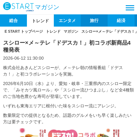
マガジン
総合
エンタメ
旅行
経済
トレンド
E START トップページ
トレンド
マガジン
スシロー×メ～テレ「ドデスカ！
スシロー×メ～テレ「ドデスカ！」初コラボ新商品4
種発表
2026-06-12 11:30:00
株式会社あきんどスシローが、メ～テレ朝の情報番組「ドデス
カ！」と初コラボレーションを実施。
2026年6月10日（水）より、愛知・岐阜・三重県内のスシロー限定
で、「みそカツ風ロール」や「スシロー流ひつまぶし」など全4種類
のご当地色豊かな寿司が登場しています。
いずれも東海エリアに根付いた味をスシロー流にアレンジ。
数量限定での提供となるため、話題のグルメをいち早く楽しみたい
方は要チェックです。