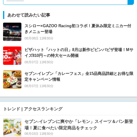
あわせて読みたい記事
スシロー×GAZOO Racing初コラボ！夏休み限定ミニカー付
きメニュー登場
08月08日 11時30分
ピザハット「ハットの日」8月は新作ビビンバピザ登場！Mサ
イズ810円～の特大セール開催
08月07日 11時30分
セブン‐イレブン「カレーフェス」全15品商品詳細とお得な限
定キャンペーン情報
08月07日 11時30分
トレンド | アクセスランキング
セブン‐イレブンに爽やか「レモン」スイーツ＆パン新登
場！夏に食べたい限定商品をチェック
08月03日 11時30分