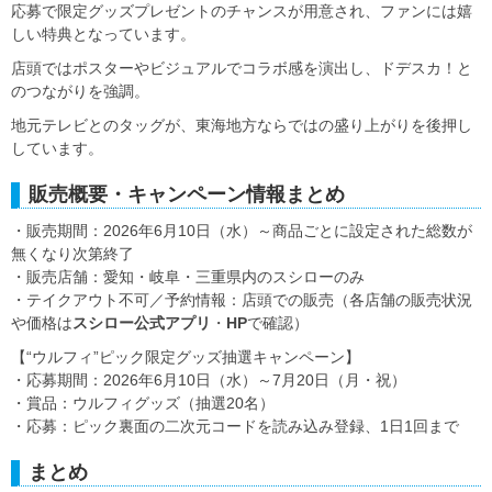
応募で限定グッズプレゼントのチャンスが用意され、ファンには嬉
しい特典となっています。
店頭ではポスターやビジュアルでコラボ感を演出し、ドデスカ！と
のつながりを強調。
地元テレビとのタッグが、東海地方ならではの盛り上がりを後押し
しています。
販売概要・キャンペーン情報まとめ
・販売期間：2026年6月10日（水）～商品ごとに設定された総数が
無くなり次第終了
・販売店舗：愛知・岐阜・三重県内のスシローのみ
・テイクアウト不可／予約情報：店頭での販売（各店舗の販売状況
や価格は
スシロー公式アプリ
・
HP
で確認）
【“ウルフィ”ピック限定グッズ抽選キャンペーン】
・応募期間：2026年6月10日（水）～7月20日（月・祝）
・賞品：ウルフィグッズ（抽選20名）
・応募：ピック裏面の二次元コードを読み込み登録、1日1回まで
まとめ