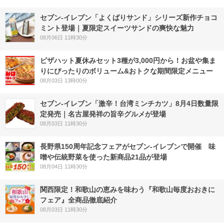
セブン‐イレブン「よくばりサンド」シリーズ新作チョコ
ミント登場｜夏限定スイーツサンドの爽快な魅力
08月06日 11時30分
ピザハット夏休みセット3種が3,000円から！お盆や集ま
りにぴったりのボリューム&おトクな期間限定メニュー
08月03日 13時00分
セブン-イレブン「激辛！台湾ミンチカツ」8月4日数量限
定発売｜名古屋発祥の旨辛グルメが登場
08月03日 11時30分
長野県150周年記念フェアがセブン-イレブンで開催 味
噌や伝統野菜を使った新商品21品が登場
08月04日 11時30分
関西限定！和歌山の恵みを味わう『和歌山毎度おおきに
フェア』全商品徹底紹介
08月03日 11時30分