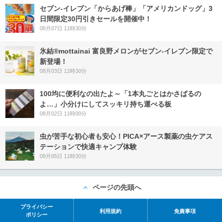
セブン‐イレブン「からあげ棒」「アメリカンドッグ」3
日間限定30円引きセールを開催中！
08月07日 11時30分
氷結®mottainai 富良野メロンがセブン‐イレブン限定で
新登場！
08月03日 11時30分
100均に便利なの出たよ～「1本丸ごとはかさばるの
よ…」小分けにしてスッキリ持ち運べる板
08月02日 11時00分
虫が苦手な初心者も安心！PICA×アース製薬の虫ケアス
テーションで快適キャンプ体験
08月05日 11時30分
ページの先頭へ
プライバシー
利用規約
免責事項
ポリシー