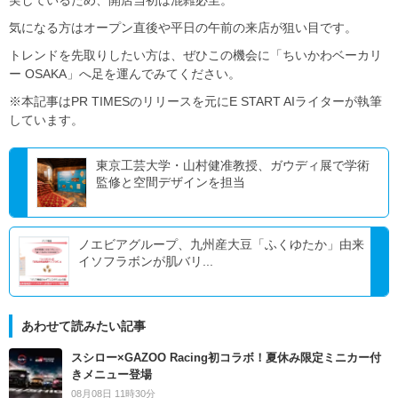
実しているため、開店当初は混雑必至。
気になる方はオープン直後や平日の午前の来店が狙い目です。
トレンドを先取りしたい方は、ぜひこの機会に「ちいかわベーカリ
ー OSAKA」へ足を運んでみてください。
※本記事はPR TIMESのリリースを元にE START AIライターが執筆
しています。
東京工芸大学・山村健准教授、ガウディ展で学術
監修と空間デザインを担当
ノエビアグループ、九州産大豆「ふくゆたか」由来
イソフラボンが肌バリ...
あわせて読みたい記事
スシロー×GAZOO Racing初コラボ！夏休み限定ミニカー付
きメニュー登場
08月08日 11時30分