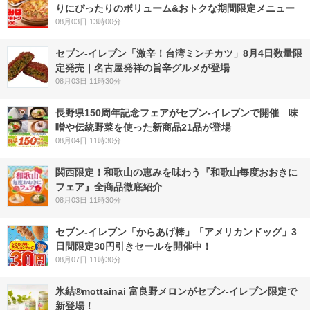
りにぴったりのボリューム&おトクな期間限定メニュー
08月03日 13時00分
セブン-イレブン「激辛！台湾ミンチカツ」8月4日数量限
定発売｜名古屋発祥の旨辛グルメが登場
08月03日 11時30分
長野県150周年記念フェアがセブン-イレブンで開催 味
噌や伝統野菜を使った新商品21品が登場
08月04日 11時30分
関西限定！和歌山の恵みを味わう『和歌山毎度おおきに
フェア』全商品徹底紹介
08月03日 11時30分
セブン‐イレブン「からあげ棒」「アメリカンドッグ」3
日間限定30円引きセールを開催中！
08月07日 11時30分
氷結®mottainai 富良野メロンがセブン‐イレブン限定で
新登場！