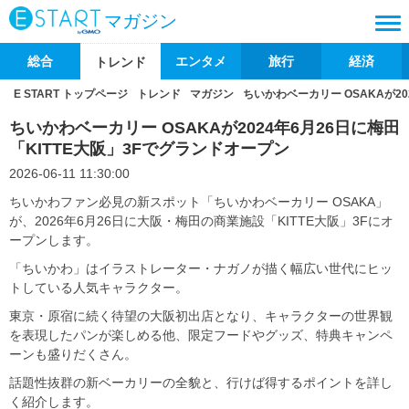
マガジン
総合
エンタメ
旅行
経済
トレンド
E START トップページ
トレンド
マガジン
ちいかわベーカリー OSAKAが20
ちいかわベーカリー OSAKAが2024年6月26日に梅田
「KITTE大阪」3Fでグランドオープン
2026-06-11 11:30:00
ちいかわファン必見の新スポット「ちいかわベーカリー OSAKA」
が、2026年6月26日に大阪・梅田の商業施設「KITTE大阪」3Fにオ
ープンします。
「ちいかわ」はイラストレーター・ナガノが描く幅広い世代にヒッ
トしている人気キャラクター。
東京・原宿に続く待望の大阪初出店となり、キャラクターの世界観
を表現したパンが楽しめる他、限定フードやグッズ、特典キャンペ
ーンも盛りだくさん。
話題性抜群の新ベーカリーの全貌と、行けば得するポイントを詳し
く紹介します。