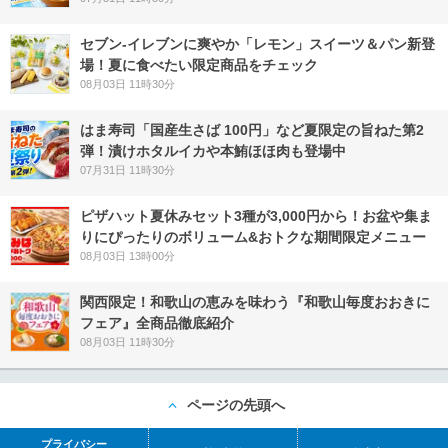
セブン‐イレブンに爽やか「レモン」スイーツ＆パン新登
場！夏に食べたい限定商品をチェック
08月03日 11時30分
はま寿司「国産生さば 100円」など夏限定の旨ねた第2
弾！漬けホタルイカや本鮪ほほ肉も登場中
07月31日 11時30分
ピザハット夏休みセット3種が3,000円から！お盆や集ま
りにぴったりのボリューム&おトクな期間限定メニュー
08月03日 13時00分
関西限定！和歌山の恵みを味わう『和歌山毎度おおきに
フェア』全商品徹底紹介
08月03日 11時30分
ページの先頭へ
プライバシー