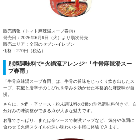
販売情報（トマト麻辣湯スープ春雨）
発売日：2026年6月9日（火）より順次発売
販売エリア：全国のセブン‐イレブン
価格：270円（税込）
別添調味料で“火鍋流アレンジ”「牛骨麻辣湯スー
プ春雨」
「牛骨麻辣湯スープ春雨」は、牛骨の旨味をじっくり炊き出したス
ープ、花椒と唐辛子のしびれ＆辛みを効かせた本格的な麻辣味が自
慢。
さらに、お酢・辛ソース・粉末調味料の3種の別添調味料付きで、自
分好みの味調整ができる点が大きな魅力です。
お酢でさっぱり、または辛ソースで刺激アップなど、気分や体調に
合わせて火鍋スタイルの深い味わいを手軽に体験できます。