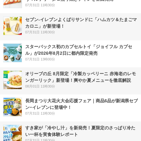
07月31日 11時30分
セブン‐イレブンよくばりサンドに「ハムカツ＆たまごマ
カロニ」が新登場！
07月31日 11時30分
スターバックス初のカプセルトイ「ジョイフル カプセ
ル」が2026年8月2日に都内限定発売
07月31日 13時00分
オリーブの丘 8月限定「冷製カッペリーニ 赤海老のレモ
ンガーリック」新登場！爽やか夏メニューを徹底解説
08月01日 11時30分
長岡まつり大花火大会応援フェア｜商品6品が新潟県セブ
ン−イレブンに登場中！
07月31日 11時30分
すき家が「冷やし汁」を新発売！夏限定のさっぱり冷た
い一杯を実食体験レポート
07月31日 11時30分