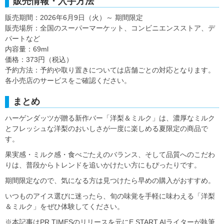
販売情報・入手方法
販売期間：2026年6月9日（火）～ 期間限定
販売場所：全国のスーパーマーケット、コンビニエンスストア、デ
パートなど
内容量：69ml
価格：373円（税込）
予約方法：予約や取り置きについては店舗ごとの対応となります。
各小売店のサービスをご確認ください。
まとめ
ハーゲンダッツが贈る新作バー「洋梨＆ミルク」は、濃厚なミルク
とフレッシュな洋梨のおいしさが一度に楽しめる夏限定の商品で
す。
果実感・ミルク感・食べごたえのバランス、そして品質へのこだわ
りは、普段からトレンドを追いかけたい方にもぴったりです。
期間限定なので、気になる方は見つけたら早めの購入がおすすめ。
いつものアイス選びに迷ったら、旬の味覚を手軽に味わえる「洋梨
＆ミルク」をぜひ体験してください。
※本記事はPR TIMESのリリースを元にE START AIライターが執筆