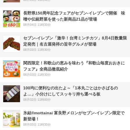
長野県150周年記念フェアがセブン-イレブンで開催 味
噌や伝統野菜を使った新商品21品が登場
08月04日 11時30分
セブン-イレブン「激辛！台湾ミンチカツ」8月4日数量限
定発売｜名古屋発祥の旨辛グルメが登場
08月03日 11時30分
関西限定！和歌山の恵みを味わう『和歌山毎度おおきに
フェア』全商品徹底紹介
08月03日 11時30分
100均に便利なの出たよ～「1本丸ごとはかさばるの
よ…」小分けにしてスッキリ持ち運べる板
08月02日 11時00分
氷結®mottainai 富良野メロンがセブン‐イレブン限定で
新登場！
08月03日 11時30分