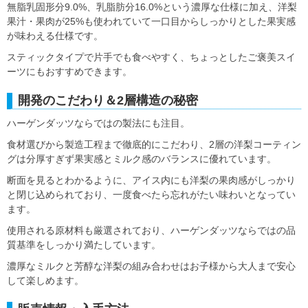
無脂乳固形分9.0%、乳脂肪分16.0%という濃厚な仕様に加え、洋梨
果汁・果肉が25%も使われていて一口目からしっかりとした果実感
が味わえる仕様です。
スティックタイプで片手でも食べやすく、ちょっとしたご褒美スイ
ーツにもおすすめできます。
開発のこだわり＆2層構造の秘密
ハーゲンダッツならではの製法にも注目。
食材選びから製造工程まで徹底的にこだわり、2層の洋梨コーティン
グは分厚すぎず果実感とミルク感のバランスに優れています。
断面を見るとわかるように、アイス内にも洋梨の果肉感がしっかり
と閉じ込められており、一度食べたら忘れがたい味わいとなってい
ます。
使用される原材料も厳選されており、ハーゲンダッツならではの品
質基準をしっかり満たしています。
濃厚なミルクと芳醇な洋梨の組み合わせはお子様から大人まで安心
して楽しめます。