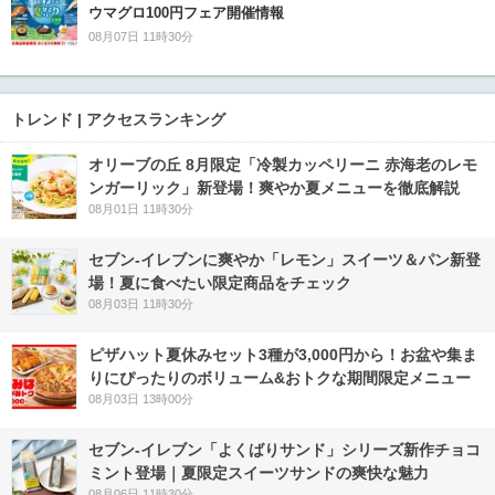
ウマグロ100円フェア開催情報
08月07日 11時30分
トレンド | アクセスランキング
オリーブの丘 8月限定「冷製カッペリーニ 赤海老のレモ
ンガーリック」新登場！爽やか夏メニューを徹底解説
08月01日 11時30分
セブン‐イレブンに爽やか「レモン」スイーツ＆パン新登
場！夏に食べたい限定商品をチェック
08月03日 11時30分
ピザハット夏休みセット3種が3,000円から！お盆や集ま
りにぴったりのボリューム&おトクな期間限定メニュー
08月03日 13時00分
セブン‐イレブン「よくばりサンド」シリーズ新作チョコ
ミント登場｜夏限定スイーツサンドの爽快な魅力
08月06日 11時30分