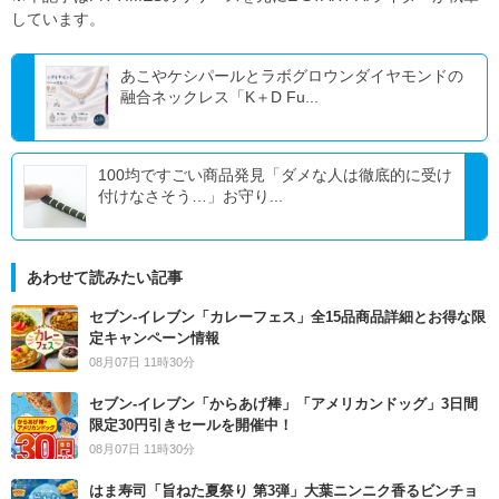
しています。
あこやケシパールとラボグロウンダイヤモンドの
融合ネックレス「K＋D Fu...
100均ですごい商品発見「ダメな人は徹底的に受け
付けなさそう…」お守り...
あわせて読みたい記事
セブン‐イレブン「カレーフェス」全15品商品詳細とお得な限
定キャンペーン情報
08月07日 11時30分
セブン‐イレブン「からあげ棒」「アメリカンドッグ」3日間
限定30円引きセールを開催中！
08月07日 11時30分
はま寿司「旨ねた夏祭り 第3弾」大葉ニンニク香るビンチョ