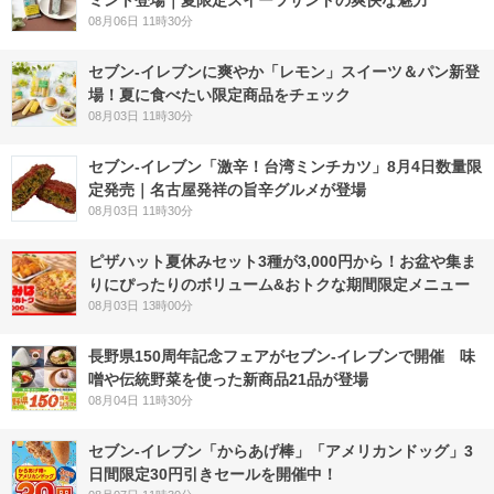
ミント登場｜夏限定スイーツサンドの爽快な魅力
08月06日 11時30分
セブン‐イレブンに爽やか「レモン」スイーツ＆パン新登
場！夏に食べたい限定商品をチェック
08月03日 11時30分
セブン-イレブン「激辛！台湾ミンチカツ」8月4日数量限
定発売｜名古屋発祥の旨辛グルメが登場
08月03日 11時30分
ピザハット夏休みセット3種が3,000円から！お盆や集ま
りにぴったりのボリューム&おトクな期間限定メニュー
08月03日 13時00分
長野県150周年記念フェアがセブン-イレブンで開催 味
噌や伝統野菜を使った新商品21品が登場
08月04日 11時30分
セブン‐イレブン「からあげ棒」「アメリカンドッグ」3
日間限定30円引きセールを開催中！