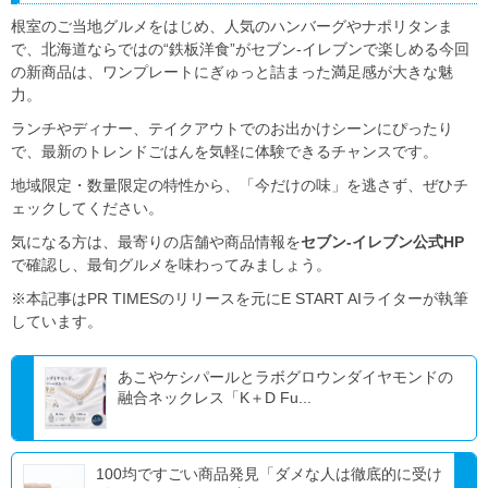
根室のご当地グルメをはじめ、人気のハンバーグやナポリタンま
で、北海道ならではの“鉄板洋食”がセブン‐イレブンで楽しめる今回
の新商品は、ワンプレートにぎゅっと詰まった満足感が大きな魅
力。
ランチやディナー、テイクアウトでのお出かけシーンにぴったり
で、最新のトレンドごはんを気軽に体験できるチャンスです。
地域限定・数量限定の特性から、「今だけの味」を逃さず、ぜひチ
ェックしてください。
気になる方は、最寄りの店舗や商品情報を
セブン‐イレブン公式HP
で確認し、最旬グルメを味わってみましょう。
※本記事はPR TIMESのリリースを元にE START AIライターが執筆
しています。
あこやケシパールとラボグロウンダイヤモンドの
融合ネックレス「K＋D Fu...
100均ですごい商品発見「ダメな人は徹底的に受け