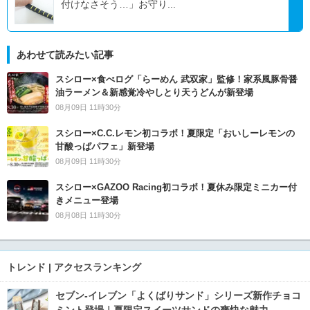
付けなさそう…」お守り...
あわせて読みたい記事
スシロー×食べログ「らーめん 武双家」監修！家系風豚骨醤
油ラーメン＆新感覚冷やしとり天うどんが新登場
08月09日 11時30分
スシロー×C.C.レモン初コラボ！夏限定「おいしーレモンの
甘酸っぱパフェ」新登場
08月09日 11時30分
スシロー×GAZOO Racing初コラボ！夏休み限定ミニカー付
きメニュー登場
08月08日 11時30分
トレンド | アクセスランキング
セブン‐イレブン「よくばりサンド」シリーズ新作チョコ