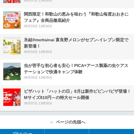
08月07日 11時30分
関西限定！和歌山の恵みを味わう『和歌山毎度おおきに
フェア』全商品徹底紹介
08月03日 11時30分
氷結®mottainai 富良野メロンがセブン‐イレブン限定で
新登場！
08月03日 11時30分
虫が苦手な初心者も安心！PICA×アース製薬の虫ケアス
テーションで快適キャンプ体験
08月05日 11時30分
ピザハット「ハットの日」8月は新作ビビンバピザ登場！
Mサイズ810円～の特大セール開催
08月07日 11時30分
ページの先頭へ
プライバシー