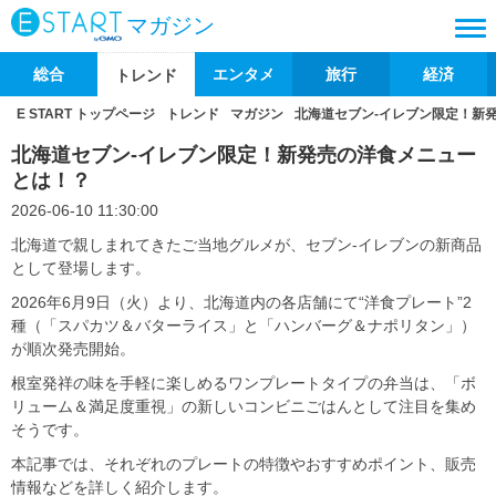
マガジン
総合
エンタメ
旅行
経済
トレンド
E START トップページ
トレンド
マガジン
北海道セブン‐イレブン限定！新
北海道セブン‐イレブン限定！新発売の洋食メニュー
とは！？
2026-06-10 11:30:00
北海道で親しまれてきたご当地グルメが、セブン‐イレブンの新商品
として登場します。
2026年6月9日（火）より、北海道内の各店舗にて“洋食プレート”2
種（「スパカツ＆バターライス」と「ハンバーグ＆ナポリタン」）
が順次発売開始。
根室発祥の味を手軽に楽しめるワンプレートタイプの弁当は、「ボ
リューム＆満足度重視」の新しいコンビニごはんとして注目を集め
そうです。
本記事では、それぞれのプレートの特徴やおすすめポイント、販売
情報などを詳しく紹介します。