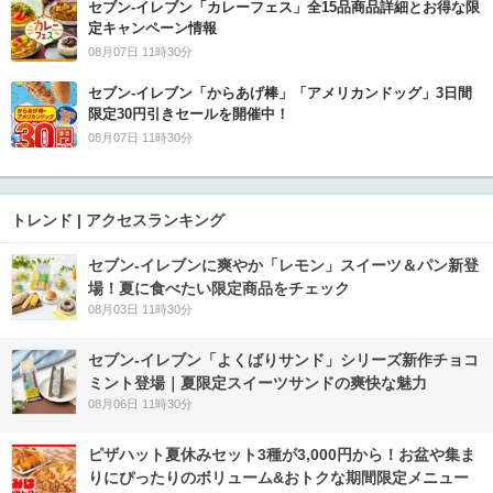
セブン‐イレブン「カレーフェス」全15品商品詳細とお得な限
定キャンペーン情報
08月07日 11時30分
セブン‐イレブン「からあげ棒」「アメリカンドッグ」3日間
限定30円引きセールを開催中！
08月07日 11時30分
トレンド | アクセスランキング
セブン‐イレブンに爽やか「レモン」スイーツ＆パン新登
場！夏に食べたい限定商品をチェック
08月03日 11時30分
セブン‐イレブン「よくばりサンド」シリーズ新作チョコ
ミント登場｜夏限定スイーツサンドの爽快な魅力
08月06日 11時30分
ピザハット夏休みセット3種が3,000円から！お盆や集ま
りにぴったりのボリューム&おトクな期間限定メニュー