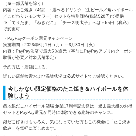
（※一部店舗を除く）
内容：たこ焼き（4個）・選べるドリンク（生ビール／角ハイボール
／こだわりレモンサワー）セットを特別価格(税込528円)で提供
※「てりたま」「ねぎだこ」「チーズ明太子」へは＋55円（税込）
で変更可
・PayPayクーポン還元キャンペーン
実施期間：2026年6月1日（月）～6月30日（火）
内容：PayPay決済で最大5％還元（事前にPayPayアプリ内クーポン
取得が必要／対象店舗限定）
予約方法：店舗による。
詳しい店舗検索および混雑状況は
公式サイト
でご確認ください。
今しかない限定価格のたこ焼き＆ハイボールを体
験しよう
築地銀だこハイボール酒場 創業17周年記念祭は、過去最大級のお得
セットとPayPay還元が同時に体験できる絶好のチャンス。
銀だこ好きはもちろん、気になっていた方もこの機会に「たこ焼き
飲み」を気軽に楽しめます。