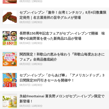
08月03日 13時00分
セブン-イレブン「激辛！台湾ミンチカツ」8月4日数量限
定発売｜名古屋発祥の旨辛グルメが登場
08月03日 11時30分
長野県150周年記念フェアがセブン-イレブンで開催 味
噌や伝統野菜を使った新商品21品が登場
08月04日 11時30分
関西限定！和歌山の恵みを味わう『和歌山毎度おおきに
フェア』全商品徹底紹介
08月03日 11時30分
セブン‐イレブン「からあげ棒」「アメリカンドッグ」3
日間限定30円引きセールを開催中！
08月07日 11時30分
氷結®mottainai 富良野メロンがセブン‐イレブン限定で
新登場！
08月03日 11時30分