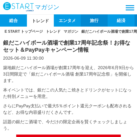
マガジン
総合
エンタメ
旅行
経済
トレンド
E START トップページ
トレンド
マガジン
銀だこハイボール酒場で創業17周
銀だこハイボール酒場で創業17周年記念祭！お得な
セット＆PayPayキャンペーン情報
2026-06-09 11:30:00
築地銀だこハイボール酒場が創業17周年を迎え、2026年6月9日から
3日間限定で「銀だこハイボール酒場 創業17周年記念祭」を開催し
ます。
本イベントでは、銀だこの人気たこ焼きとドリンクがセットになっ
た特別メニューを用意。
さらにPayPay支払いで最大5％ポイント還元クーポンも配布される
など、お得な内容盛りだくさんです。
話題の銀だこ酒場で、今だけの限定企画を賢くチェックしましょ
う。