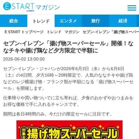
マガジン
総合
エンタメ
旅行
経済
トレンド
E START トップページ
トレンド
マガジン
セブン‐イレブン「揚げ物スーパ
セブン‐イレブン「揚げ物スーパーセール」開催！な
なチキや揚げ鶏など夕方限定で半額に
2026-06-02 13:00:00
セブン‐イレブン・ジャパンが2026年6月3日（水）から6月6日
（土）の4日間、夕方16時～20時限定で、人気のななチキや揚げ鶏
などのレジ横揚げ物・フランク類が半額になる「揚げ物スーパーセ
ール」を開催します。
仕事帰りや買い物ついでに立ち寄れば、夕食のおかずやおつまみを
お得な価格で手に入れるチャンスです。
期間は各日4時間のみ、今だけの限定セールに注目です。