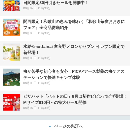
日間限定30円引きセールを開催中！
08月07日 11時30分
関西限定！和歌山の恵みを味わう『和歌山毎度おおきに
フェア』全商品徹底紹介
08月03日 11時30分
氷結®mottainai 富良野メロンがセブン‐イレブン限定で
新登場！
08月03日 11時30分
虫が苦手な初心者も安心！PICA×アース製薬の虫ケアス
テーションで快適キャンプ体験
08月05日 11時30分
ピザハット「ハットの日」8月は新作ビビンバピザ登場！
Mサイズ810円～の特大セール開催
08月07日 11時30分
ページの先頭へ