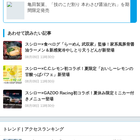
亀田製菓、「技のこだ割り 本わさび醤油だれ」を期
間限定発売
あわせて読みたい記事
スシロー×食べログ「らーめん 武双家」監修！家系風豚骨醤
油ラーメン＆新感覚冷やしとり天うどんが新登場
08月09日 11時30分
スシロー×C.C.レモン初コラボ！夏限定「おいしーレモンの
甘酸っぱパフェ」新登場
08月09日 11時30分
スシロー×GAZOO Racing初コラボ！夏休み限定ミニカー付
きメニュー登場
08月08日 11時30分
トレンド | アクセスランキング