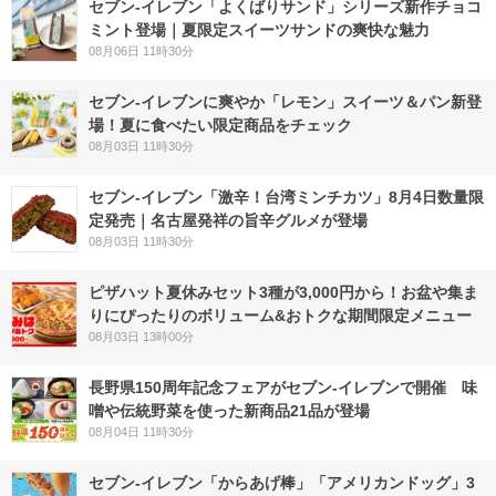
セブン‐イレブン「よくばりサンド」シリーズ新作チョコ
ミント登場｜夏限定スイーツサンドの爽快な魅力
08月06日 11時30分
セブン‐イレブンに爽やか「レモン」スイーツ＆パン新登
場！夏に食べたい限定商品をチェック
08月03日 11時30分
セブン-イレブン「激辛！台湾ミンチカツ」8月4日数量限
定発売｜名古屋発祥の旨辛グルメが登場
08月03日 11時30分
ピザハット夏休みセット3種が3,000円から！お盆や集ま
りにぴったりのボリューム&おトクな期間限定メニュー
08月03日 13時00分
長野県150周年記念フェアがセブン-イレブンで開催 味
噌や伝統野菜を使った新商品21品が登場
08月04日 11時30分
セブン‐イレブン「からあげ棒」「アメリカンドッグ」3