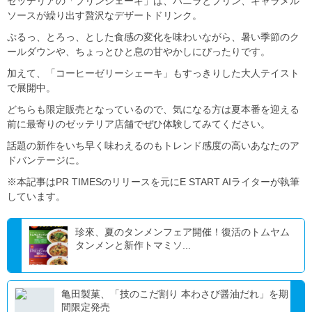
ゼッテリアの「プリンシェーキ」は、バニラとプリン、キャラメル
ソースが繰り出す贅沢なデザートドリンク。
ぷるっ、とろっ、とした食感の変化を味わいながら、暑い季節のク
ールダウンや、ちょっとひと息の甘やかしにぴったりです。
加えて、「コーヒーゼリーシェーキ」もすっきりした大人テイスト
で展開中。
どちらも限定販売となっているので、気になる方は夏本番を迎える
前に最寄りのゼッテリア店舗でぜひ体験してみてください。
話題の新作をいち早く味わえるのもトレンド感度の高いあなたのア
ドバンテージに。
※本記事はPR TIMESのリリースを元にE START AIライターが執筆
しています。
珍來、夏のタンメンフェア開催！復活のトムヤム
タンメンと新作トマミソ...
亀田製菓、「技のこだ割り 本わさび醤油だれ」を期
間限定発売