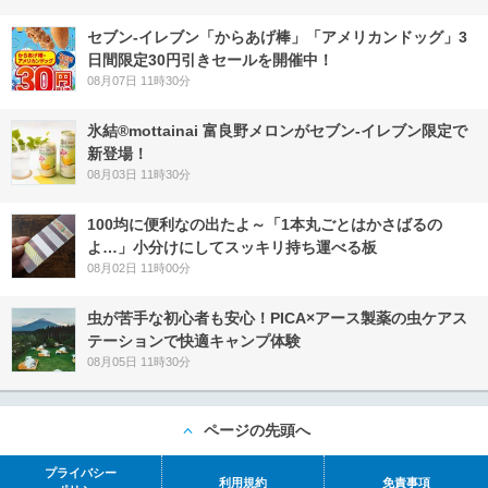
セブン‐イレブン「からあげ棒」「アメリカンドッグ」3
日間限定30円引きセールを開催中！
08月07日 11時30分
氷結®mottainai 富良野メロンがセブン‐イレブン限定で
新登場！
08月03日 11時30分
100均に便利なの出たよ～「1本丸ごとはかさばるの
よ…」小分けにしてスッキリ持ち運べる板
08月02日 11時00分
虫が苦手な初心者も安心！PICA×アース製薬の虫ケアス
テーションで快適キャンプ体験
08月05日 11時30分
ページの先頭へ
プライバシー
利用規約
免責事項