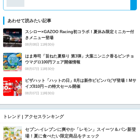
あわせて読みたい記事
スシロー×GAZOO Racing初コラボ！夏休み限定ミニカー付
きメニュー登場
08月08日 11時30分
はま寿司「旨ねた夏祭り 第3弾」大葉ニンニク香るビンチョ
ウマグロ100円フェア開催情報
08月07日 11時30分
ピザハット「ハットの日」8月は新作ビビンバピザ登場！Mサ
イズ810円～の特大セール開催
08月07日 11時30分
トレンド | アクセスランキング
セブン‐イレブンに爽やか「レモン」スイーツ＆パン新登
場！夏に食べたい限定商品をチェック