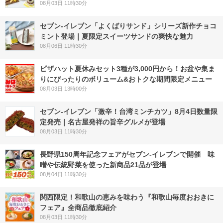
08月03日 11時30分
セブン‐イレブン「よくばりサンド」シリーズ新作チョコ
ミント登場｜夏限定スイーツサンドの爽快な魅力
08月06日 11時30分
ピザハット夏休みセット3種が3,000円から！お盆や集ま
りにぴったりのボリューム&おトクな期間限定メニュー
08月03日 13時00分
セブン-イレブン「激辛！台湾ミンチカツ」8月4日数量限
定発売｜名古屋発祥の旨辛グルメが登場
08月03日 11時30分
長野県150周年記念フェアがセブン-イレブンで開催 味
噌や伝統野菜を使った新商品21品が登場
08月04日 11時30分
関西限定！和歌山の恵みを味わう『和歌山毎度おおきに
フェア』全商品徹底紹介
08月03日 11時30分