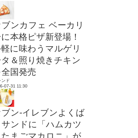
セブンカフェ ベーカリ
ーに本格ピザ新登場！
手軽に味わうマルゲリ
ータ＆照り焼きチキン
を全国発売
レンド
6-07-31 11:30
セブン‐イレブンよくば
りサンドに「ハムカツ
＆たまごマカロニ」が