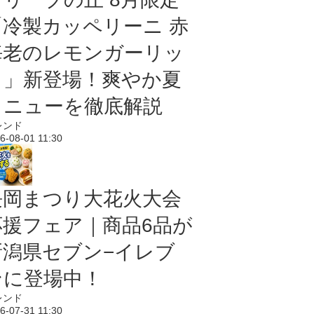
「冷製カッペリーニ 赤
海老のレモンガーリッ
ク」新登場！爽やか夏
メニューを徹底解説
レンド
6-08-01 11:30
長岡まつり大花火大会
応援フェア｜商品6品が
新潟県セブン−イレブ
ンに登場中！
レンド
6-07-31 11:30