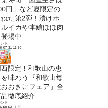
100円」など夏限定の
旨ねた第2弾！漬けホ
タルイカや本鮪ほほ肉
も登場中
レンド
6-07-31 11:30
関西限定！和歌山の恵
みを味わう『和歌山毎
度おおきにフェア』全
商品徹底紹介
レンド
6-08-03 11:30