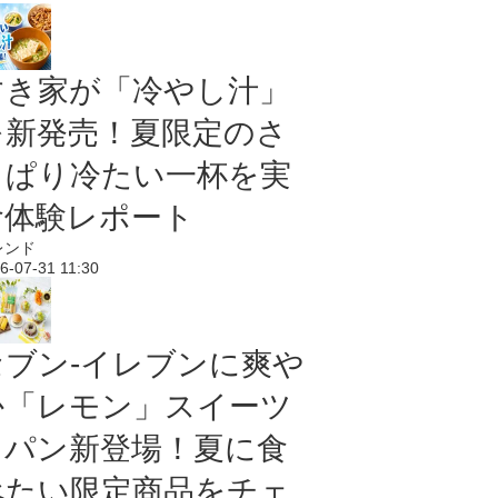
すき家が「冷やし汁」
を新発売！夏限定のさ
っぱり冷たい一杯を実
食体験レポート
レンド
6-07-31 11:30
セブン‐イレブンに爽や
か「レモン」スイーツ
＆パン新登場！夏に食
べたい限定商品をチェ