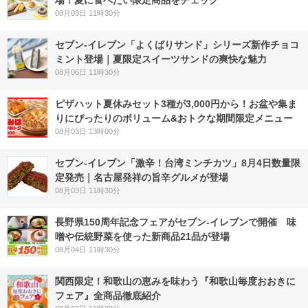
場！夏に食べたい限定商品をチェック
08月03日 11時30分
セブン‐イレブン「よくばりサンド」シリーズ新作チョコ
ミント登場｜夏限定スイーツサンドの爽快な魅力
08月06日 11時30分
ピザハット夏休みセット3種が3,000円から！お盆や集ま
りにぴったりのボリューム&おトクな期間限定メニュー
08月03日 13時00分
セブン-イレブン「激辛！台湾ミンチカツ」8月4日数量限
定発売｜名古屋発祥の旨辛グルメが登場
08月03日 11時30分
長野県150周年記念フェアがセブン-イレブンで開催 味
噌や伝統野菜を使った新商品21品が登場
08月04日 11時30分
関西限定！和歌山の恵みを味わう『和歌山毎度おおきに
フェア』全商品徹底紹介