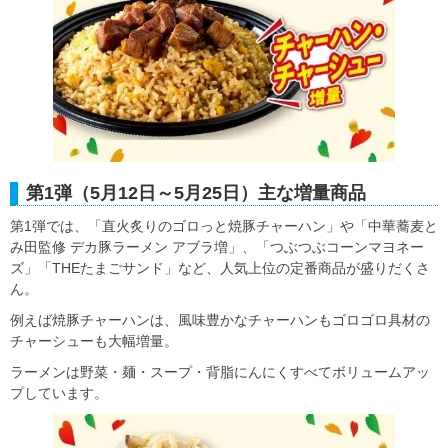
第1弾（5月12日～5月25日）主な増量商品
第1弾では、「直火炙りのゴロっと焼豚チャーハン」や「中華蕎麦と
み田監修 デカ豚ラーメン アブラ増」、「つぶつぶコーンマヨネー
ズ」「THEたまごサンド」など、人気上位の定番商品が盛りだくさ
ん。
例えば焼豚チャーハンは、風味豊かなチャーハンもゴロゴロ具材の
チャーシューも大幅増量。
ラーメンは野菜・麺・スープ・背脂にんにくすべてボリュームアッ
プしています。