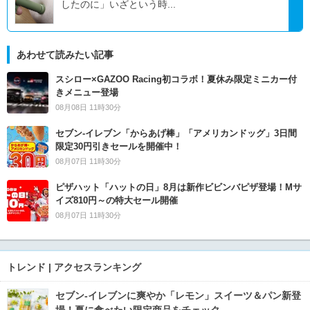
したのに」いざという時...
あわせて読みたい記事
スシロー×GAZOO Racing初コラボ！夏休み限定ミニカー付
きメニュー登場
08月08日 11時30分
セブン‐イレブン「からあげ棒」「アメリカンドッグ」3日間
限定30円引きセールを開催中！
08月07日 11時30分
ピザハット「ハットの日」8月は新作ビビンバピザ登場！Mサ
イズ810円～の特大セール開催
08月07日 11時30分
トレンド | アクセスランキング
セブン‐イレブンに爽やか「レモン」スイーツ＆パン新登