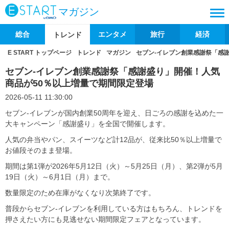
マガジン
総合
エンタメ
旅行
経済
トレンド
E START トップページ
トレンド
マガジン
セブン-イレブン創業感謝祭「感
セブン-イレブン創業感謝祭「感謝盛り」開催！人気
商品が50％以上増量で期間限定登場
2026-05-11 11:30:00
セブン-イレブンが国内創業50周年を迎え、日ごろの感謝を込めた一
大キャンペーン「感謝盛り」を全国で開催します。
人気の弁当やパン、スイーツなど計12品が、従来比50％以上増量で
お値段そのまま登場。
期間は第1弾が2026年5月12日（火）～5月25日（月）、第2弾が5月
19日（火）～6月1日（月）まで。
数量限定のため在庫がなくなり次第終了です。
普段からセブン-イレブンを利用している方はもちろん、トレンドを
押さえたい方にも見逃せない期間限定フェアとなっています。