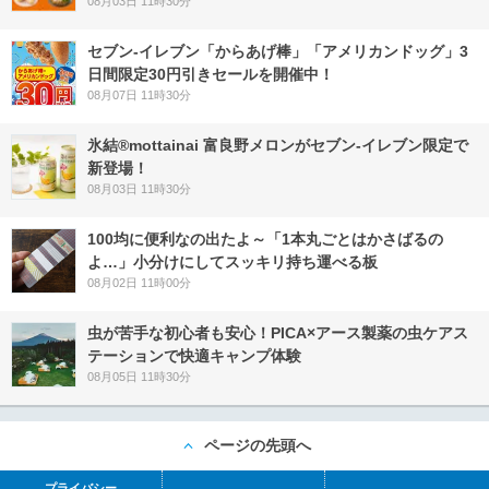
08月03日 11時30分
セブン‐イレブン「からあげ棒」「アメリカンドッグ」3
日間限定30円引きセールを開催中！
08月07日 11時30分
氷結®mottainai 富良野メロンがセブン‐イレブン限定で
新登場！
08月03日 11時30分
100均に便利なの出たよ～「1本丸ごとはかさばるの
よ…」小分けにしてスッキリ持ち運べる板
08月02日 11時00分
虫が苦手な初心者も安心！PICA×アース製薬の虫ケアス
テーションで快適キャンプ体験
08月05日 11時30分
ページの先頭へ
プライバシー