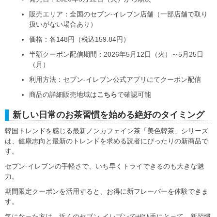
販売エリア：全国のセブン-イレブン店舗（一部店舗で取り
扱いがない場合あり）
価格：各148円（税込159.84円）
半額クーポン配信期間：2026年5月12日（火）～5月25日
（月）
利用方法：セブン-イレブン公式アプリにてクーポン配信
商品の詳細販売地域は
こちら
で確認可能
新しい日常のお茶習慣を始める絶好のタイミング
韓国トレンドを感じる最新ノンカフェイン茶「美色韓茶」シリーズ
は、健康志向と最新のトレンドを求める読者にぴったりの新商品で
す。
セブン-イレブンの手軽さで、いち早くトライできるのも大きな魅
力。
期間限定クーポンを活用すると、お得に新フレーバーを体験できま
す。
気になった方は、近くのセブン-イレブンでぜひ手にとって、新習慣