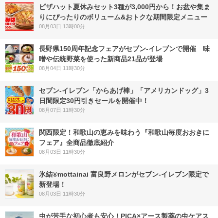
ピザハット夏休みセット3種が3,000円から！お盆や集ま
りにぴったりのボリューム&おトクな期間限定メニュー
08月03日 13時00分
長野県150周年記念フェアがセブン-イレブンで開催 味
噌や伝統野菜を使った新商品21品が登場
08月04日 11時30分
セブン‐イレブン「からあげ棒」「アメリカンドッグ」3
日間限定30円引きセールを開催中！
08月07日 11時30分
関西限定！和歌山の恵みを味わう『和歌山毎度おおきに
フェア』全商品徹底紹介
08月03日 11時30分
氷結®mottainai 富良野メロンがセブン‐イレブン限定で
新登場！
08月03日 11時30分
虫が苦手な初心者も安心！PICA×アース製薬の虫ケアス