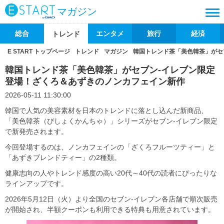
マガジン
総合
エンタメ
旅行
経済
トレンド
E START トップページ
トレンド
マガジン
韓国トレンド茶「美色韓茶」がセ
韓国トレンド茶「美色韓茶」がセブン-イレブン限定
登場！ざくろ＆あずきのノンカフェイン新作
2026-05-11 11:30:00
韓国で人気の美容素材を日本のトレンドに落とし込んだ新商品、
「美色韓茶（びしょくかんちゃ）」シリーズがセブン-イレブン限定
で新発売されます。
今回登場するのは、ノンカフェインの「ざくろフルーツティー」と
「あずきブレンドティー」の2種類。
健康志向の人やトレンド感度の高い20代～40代の読者にぴったりな
ラインアップです。
2026年5月12日（火）より全国のセブン-イレブン各店舗で順次販売
が開始され、半額クーポンも利用できる特典も用意されています。