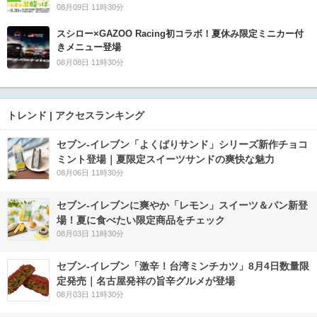
08月09日 11時30分
スシロー×GAZOO Racing初コラボ！夏休み限定ミニカー付
きメニュー登場
08月08日 11時30分
トレンド | アクセスランキング
セブン‐イレブン「よくばりサンド」シリーズ新作チョコ
ミント登場｜夏限定スイーツサンドの爽快な魅力
08月06日 11時30分
セブン‐イレブンに爽やか「レモン」スイーツ＆パン新登
場！夏に食べたい限定商品をチェック
08月03日 11時30分
セブン-イレブン「激辛！台湾ミンチカツ」8月4日数量限
定発売｜名古屋発祥の旨辛グルメが登場
08月03日 11時30分