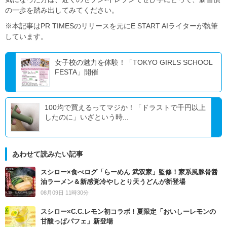
の一歩を踏み出してみてください。
※本記事はPR TIMESのリリースを元にE START AIライターが執筆
しています。
女子校の魅力を体験！「TOKYO GIRLS SCHOOL
FESTA」開催
100均で買えるってマジか！「ドラストで千円以上
したのに」いざという時...
あわせて読みたい記事
スシロー×食べログ「らーめん 武双家」監修！家系風豚骨醤
油ラーメン＆新感覚冷やしとり天うどんが新登場
08月09日 11時30分
スシロー×C.C.レモン初コラボ！夏限定「おいしーレモンの
甘酸っぱパフェ」新登場