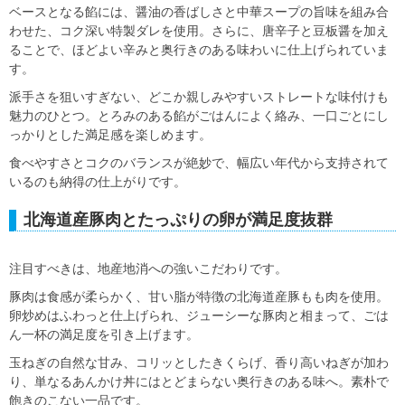
ベースとなる餡には、醤油の香ばしさと中華スープの旨味を組み合
わせた、コク深い特製ダレを使用。さらに、唐辛子と豆板醤を加え
ることで、ほどよい辛みと奥行きのある味わいに仕上げられていま
す。
派手さを狙いすぎない、どこか親しみやすいストレートな味付けも
魅力のひとつ。とろみのある餡がごはんによく絡み、一口ごとにし
っかりとした満足感を楽しめます。
食べやすさとコクのバランスが絶妙で、幅広い年代から支持されて
いるのも納得の仕上がりです。
北海道産豚肉とたっぷりの卵が満足度抜群
注目すべきは、地産地消への強いこだわりです。
豚肉は食感が柔らかく、甘い脂が特徴の北海道産豚もも肉を使用。
卵炒めはふわっと仕上げられ、ジューシーな豚肉と相まって、ごは
ん一杯の満足度を引き上げます。
玉ねぎの自然な甘み、コリッとしたきくらげ、香り高いねぎが加わ
り、単なるあんかけ丼にはとどまらない奥行きのある味へ。素朴で
飽きのこない一品です。