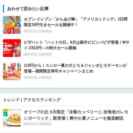
あわせて読みたい記事
セブン‐イレブン「からあげ棒」「アメリカンドッグ」3日間
限定30円引きセールを開催中！
08月07日 11時30分
ピザハット「ハットの日」8月は新作ビビンバピザ登場！Mサ
イズ810円～の特大セール開催
08月07日 11時30分
110円から！スシロー夏の大とろ＆ジャンボとろサーモンが
登場―期間限定寿司キャンペーンまとめ
08月07日 11時30分
トレンド | アクセスランキング
オリーブの丘 8月限定「冷製カッペリーニ 赤海老のレモ
ンガーリック」新登場！爽やか夏メニューを徹底解説
08月01日 11時30分