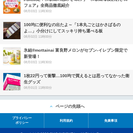
フェア』全商品徹底紹介
08月03日 11時30分
100均に便利なの出たよ～「1本丸ごとはかさばるの
よ…」小分けにしてスッキリ持ち運べる板
08月02日 11時00分
氷結®mottainai 富良野メロンがセブン‐イレブン限定で
新登場！
08月03日 11時30分
1枚22円って衝撃…100均で買えるとは思ってなかった衛
生グッズ
08月01日 11時00分
ページの先頭へ
プライバシー
利用規約
免責事項
ポリシー