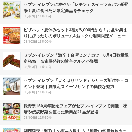
セブン‐イレブンに爽やか「レモン」スイーツ＆パン新登
場！夏に食べたい限定商品をチェック
08月03日 11時30分
ピザハット夏休みセット3種が3,000円から！お盆や集ま
りにぴったりのボリューム&おトクな期間限定メニュー
08月03日 13時00分
セブン-イレブン「激辛！台湾ミンチカツ」8月4日数量限
定発売｜名古屋発祥の旨辛グルメが登場
08月03日 11時30分
セブン‐イレブン「よくばりサンド」シリーズ新作チョコ
ミント登場｜夏限定スイーツサンドの爽快な魅力
08月06日 11時30分
長野県150周年記念フェアがセブン-イレブンで開催 味
噌や伝統野菜を使った新商品21品が登場
08月04日 11時30分
関西限定！和歌山の恵みを味わう『和歌山毎度おおきに