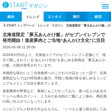
マガジン
総合
エンタメ
旅行
経済
トレンド
E START トップページ
トレンド
マガジン
北海道限定「豚玉あんかけ飯」が
北海道限定「豚玉あんかけ飯」がセブンイレブンで
発売開始！道産豚肉とご当地“あんかけ文化”に注目
2026-05-08 11:30:00
2026年5月5日より、北海道エリアのセブン-イレブン店舗にて、地
元で親しまれている“あんかけ文化”を楽しめる新商品「豚玉あんか
け飯」が順次発売されています。
本格的な味わいとご当地食材へのこだわりが詰まった一品で、北海
道限定ならではの特別感も魅力。手軽に地域の味を楽しめるコンビ
ニグルメとして注目を集めています。
道産豚肉や野菜など、素材にもこだわっており、食べ応えのあるボ
リューム感もポイント。とろみのある餡がご飯によく絡み、満足感
の高い仕上がりになっています。
コンビニグルメ好きの方はもちろん、「いつもと違う味を試してみ