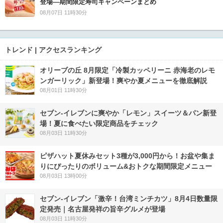
登場―期間限定寿司キャンペーンまとめ
08月07日 11時30分
トレンド | アクセスランキング
オリーブの丘 8月限定「冷製カッペリーニ 赤海老のレモ
ンガーリック」新登場！爽やか夏メニューを徹底解説
08月01日 11時30分
セブン‐イレブンに爽やか「レモン」スイーツ＆パン新登
場！夏に食べたい限定商品をチェック
08月03日 11時30分
ピザハット夏休みセット3種が3,000円から！お盆や集ま
りにぴったりのボリューム&おトクな期間限定メニュー
08月03日 13時00分
セブン-イレブン「激辛！台湾ミンチカツ」8月4日数量限
定発売｜名古屋発祥の旨辛グルメが登場
08月03日 11時30分