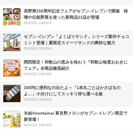
長野県150周年記念フェアがセブン-イレブンで開催 味
噌や伝統野菜を使った新商品21品が登場
08月04日 11時30分
セブン‐イレブン「よくばりサンド」シリーズ新作チョコ
ミント登場｜夏限定スイーツサンドの爽快な魅力
08月06日 11時30分
関西限定！和歌山の恵みを味わう『和歌山毎度おおきに
フェア』全商品徹底紹介
08月03日 11時30分
100均に便利なの出たよ～「1本丸ごとはかさばるの
よ…」小分けにしてスッキリ持ち運べる板
08月02日 11時00分
氷結®mottainai 富良野メロンがセブン‐イレブン限定で
新登場！
08月03日 11時30分