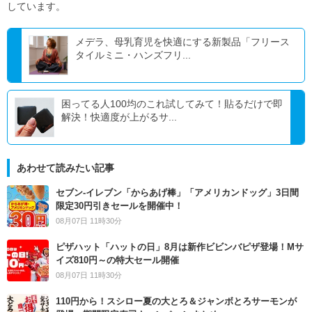
しています。
メデラ、母乳育児を快適にする新製品「フリース
タイルミニ・ハンズフリ...
困ってる人100均のこれ試してみて！貼るだけで即
解決！快適度が上がるサ...
あわせて読みたい記事
セブン‐イレブン「からあげ棒」「アメリカンドッグ」3日間
限定30円引きセールを開催中！
08月07日 11時30分
ピザハット「ハットの日」8月は新作ビビンバピザ登場！Mサ
イズ810円～の特大セール開催
08月07日 11時30分
110円から！スシロー夏の大とろ＆ジャンボとろサーモンが