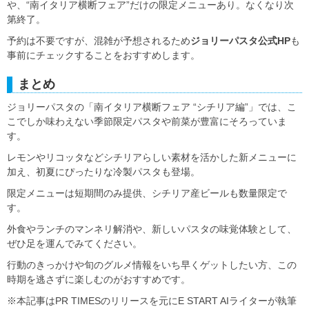
や、“南イタリア横断フェア”だけの限定メニューあり。なくなり次
第終了。
予約は不要ですが、混雑が予想されるため
ジョリーパスタ公式HP
も
事前にチェックすることをおすすめします。
まとめ
ジョリーパスタの「南イタリア横断フェア “シチリア編”」では、こ
こでしか味わえない季節限定パスタや前菜が豊富にそろっていま
す。
レモンやリコッタなどシチリアらしい素材を活かした新メニューに
加え、初夏にぴったりな冷製パスタも登場。
限定メニューは短期間のみ提供、シチリア産ビールも数量限定で
す。
外食やランチのマンネリ解消や、新しいパスタの味覚体験として、
ぜひ足を運んでみてください。
行動のきっかけや旬のグルメ情報をいち早くゲットしたい方、この
時期を逃さずに楽しむのがおすすめです。
※本記事はPR TIMESのリリースを元にE START AIライターが執筆